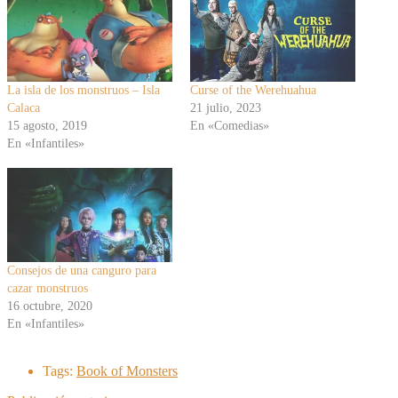
La isla de los monstruos – Isla
Curse of the Werehuahua
Calaca
21 julio, 2023
15 agosto, 2019
En «Comedias»
En «Infantiles»
Consejos de una canguro para
cazar monstruos
16 octubre, 2020
En «Infantiles»
Tags:
Book of Monsters