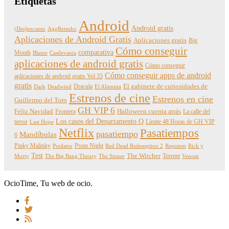
Etiquetas
Android
Android gratis
(Des)encanto
AggRetsuko
Aplicaciones de Android Gratis
Aplicaciones gratis
Big
Cómo conseguir
comparativa
Mouth
Blame
Castlevania
aplicaciones de android gratis
Cómo conseguir
Cómo conseguir apps de android
aplicaciones de android gratis Vol 35
gratis
Dracula
El gabinete de curiosidades de
Dark
Deadwind
El Alienista
Estrenos de cine
Estrenos en cine
Guillermo del Toro
GH VIP 6
Feliz Navidad
Frontera
Halloween cuenta atrás
La calle del
Los casos del Departamento Q
terror
Límite 48 Horas de GH VIP
Last Hope
Netflix
Pasatiempos
pasatiempo
Mandíbulas
6
Pinky Malinky
Prom Night
Predator
Red Dead Redemption 2
Requiem
Rick y
Test
The Witcher
Torrent
Morty
The Big Bang Theory
The Sinner
Venom
OcioTime, Tu web de ocio.