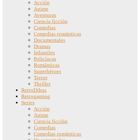
Acción
Anime
Aventuras
Ciencia ficción
Comedias
Comedias románticas
Documentales
Dramas
Infantiles
Policíacas
Románticas
Superhéroes
Terror
Thriller
RetroDibus
Retrogaming
Series
Acción
Anime
Ciencia ficción
Comedias
Comedias románticas