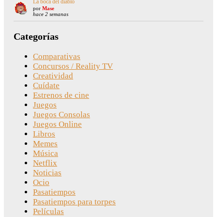
La boca del diablo
por
Mase
hace 2 semanas
Categorías
Comparativas
Concursos / Reality TV
Creatividad
Cuídate
Estrenos de cine
Juegos
Juegos Consolas
Juegos Online
Libros
Memes
Música
Netflix
Noticias
Ocio
Pasatiempos
Pasatiempos para torpes
Películas