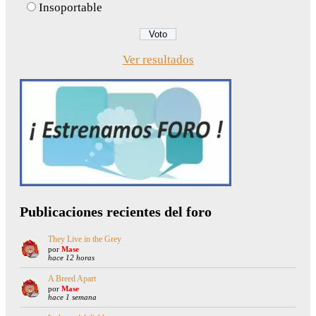
Insoportable
Ver resultados
Publicaciones recientes del foro
They Live in the Grey
por
Mase
hace 12 horas
A Breed Apart
por
Mase
hace 1 semana