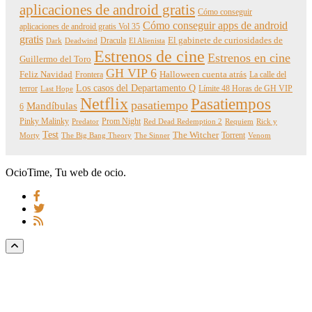
aplicaciones de android gratis
Cómo conseguir
Cómo conseguir apps de android
aplicaciones de android gratis Vol 35
gratis
Dracula
El gabinete de curiosidades de
Dark
Deadwind
El Alienista
Estrenos de cine
Estrenos en cine
Guillermo del Toro
GH VIP 6
Feliz Navidad
Frontera
Halloween cuenta atrás
La calle del
Los casos del Departamento Q
terror
Límite 48 Horas de GH VIP
Last Hope
Netflix
Pasatiempos
pasatiempo
Mandíbulas
6
Pinky Malinky
Prom Night
Predator
Red Dead Redemption 2
Requiem
Rick y
Test
The Witcher
Torrent
Morty
The Big Bang Theory
The Sinner
Venom
OcioTime, Tu web de ocio.