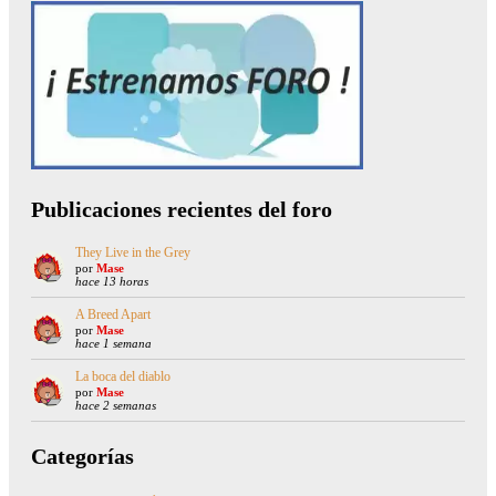
Publicaciones recientes del foro
They Live in the Grey
por
Mase
hace 13 horas
A Breed Apart
por
Mase
hace 1 semana
La boca del diablo
por
Mase
hace 2 semanas
Categorías