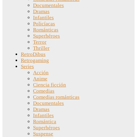
Documentales
Dramas
Infantiles
Policíacas
Románticas
Superhéroes
Terror
Thriller
RetroDibus
Retrogaming
Series
Acción
Anime
Ciencia ficción
Comedias
Comedias románticas
Documentales
Dramas
Infantiles
Romántica
Superhéroes
Suspense