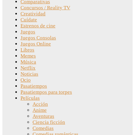
Comparativas
Concursos / Reality TV
Creatividad
Cuídate
Estrenos de cine
Juegos
Juegos Consolas
Juegos Online
Libros
Memes
Música
Netflix
Noticias
Ocio
Pasatiempos
Pasatiempos para torpes
Películas
Acción
Anime
Aventuras
Ciencia ficción
Comedias
Comedias románticas