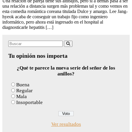
Una relación de pareja tiene sus altibajos, pero si a demás pasa a ser
una relación a distancia surgen más problemas tal y como vemos en
esta comedia romántica coreana titulada Dulce y amargo. Lee Jang-
hyeok acaba de conseguir un trabajo fijo como ingeniero
informático, pero ahora está ingresado en el hospital al
diagnosticarle hepatitis […]
Search
Buscar
for:
Tu opinión nos importa
¿Qué te parece la nueva serie del señor de los
anillos?
Buena
Regular
Mala
Insoportable
Ver resultados