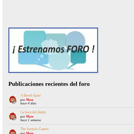
Publicaciones recientes del foro
A Breed Apart
por
Mase
hace 4 días
La boca del diablo
por
Mase
hace 1 semana
The Jurassic Games
por
Mase