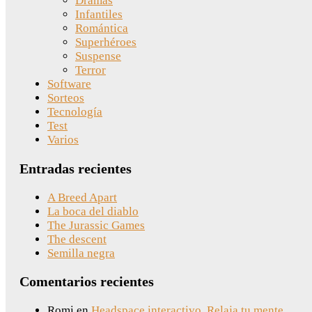
Dramas
Infantiles
Romántica
Superhéroes
Suspense
Terror
Software
Sorteos
Tecnología
Test
Varios
Entradas recientes
A Breed Apart
La boca del diablo
The Jurassic Games
The descent
Semilla negra
Comentarios recientes
Romi
en
Headspace interactivo. Relaja tu mente