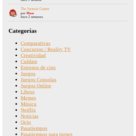
The Jurassic Games
por
Mase
hace 2 semanas
Categorías
Comparativas
Concursos / Reality TV
Creatividad
Cuídate
Estrenos de cine
Juegos
Juegos Consolas
Juegos Online
Libros
Memes
Música
Netflix
Noticias
Ocio
Pasatiempos
Pasatiempos para torpes