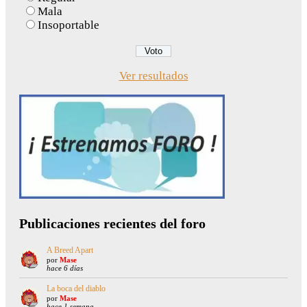
Mala
Insoportable
Ver resultados
Publicaciones recientes del foro
A Breed Apart
por
Mase
hace 6 días
La boca del diablo
por
Mase
hace 1 semana