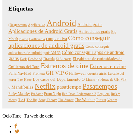
Etiquetas
Android
Android gratis
(Des)encanto
AggRetsuko
Aplicaciones de Android Gratis
Aplicaciones gratis
Big
Cómo conseguir
comparativa
Mouth
Blame
Castlevania
aplicaciones de android gratis
Cómo conseguir
Cómo conseguir apps de android
aplicaciones de android gratis Vol 35
gratis
Dracula
El gabinete de curiosidades de
Dark
Deadwind
El Alienista
Estrenos de cine
Estrenos en cine
Guillermo del Toro
GH VIP 6
Feliz Navidad
Frontera
Halloween cuenta atrás
La calle del
Los casos del Departamento Q
terror
Límite 48 Horas de GH VIP
Last Hope
Netflix
Pasatiempos
pasatiempo
Mandíbulas
6
Pinky Malinky
Prom Night
Predator
Red Dead Redemption 2
Requiem
Rick y
Test
The Witcher
Torrent
Morty
The Big Bang Theory
The Sinner
Venom
OcioTime, Tu web de ocio.