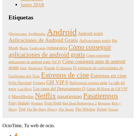
junio 2018
Etiquetas
Android
Android gratis
(Des)encanto
AggRetsuko
Aplicaciones de Android Gratis
Aplicaciones gratis
Big
Cómo conseguir
comparativa
Mouth
Blame
Castlevania
aplicaciones de android gratis
Cómo conseguir
Cómo conseguir apps de android
aplicaciones de android gratis Vol 35
gratis
Dracula
El gabinete de curiosidades de
Dark
Deadwind
El Alienista
Estrenos de cine
Estrenos en cine
Guillermo del Toro
GH VIP 6
Feliz Navidad
Frontera
Halloween cuenta atrás
La calle del
Los casos del Departamento Q
terror
Límite 48 Horas de GH VIP
Last Hope
Netflix
Pasatiempos
pasatiempo
Mandíbulas
6
Pinky Malinky
Prom Night
Predator
Red Dead Redemption 2
Requiem
Rick y
Test
The Witcher
Torrent
Morty
The Big Bang Theory
The Sinner
Venom
OcioTime, Tu web de ocio.