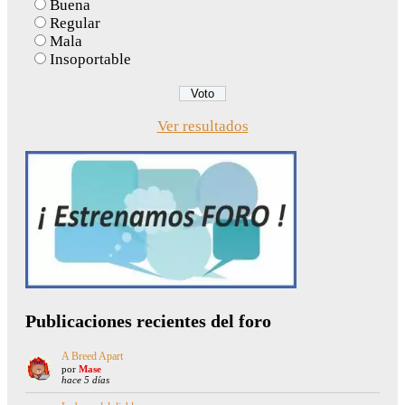
Buena
Regular
Mala
Insoportable
Ver resultados
Publicaciones recientes del foro
A Breed Apart
por
Mase
hace 5 días