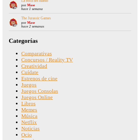
La boca del diablo
por
Mase
hace 1 semana
The Jurassic Games
por
Mase
hace 2 semanas
Categorías
Comparativas
Concursos / Reality TV
Creatividad
Cuídate
Estrenos de cine
Juegos
Juegos Consolas
Juegos Online
Libros
Memes
Música
Netflix
Noticias
Ocio