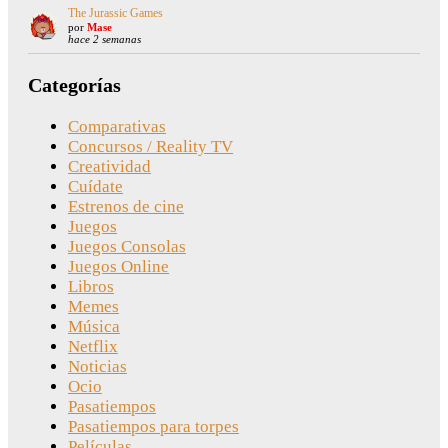
The Jurassic Games
por
Mase
hace 2 semanas
Categorías
Comparativas
Concursos / Reality TV
Creatividad
Cuídate
Estrenos de cine
Juegos
Juegos Consolas
Juegos Online
Libros
Memes
Música
Netflix
Noticias
Ocio
Pasatiempos
Pasatiempos para torpes
Películas