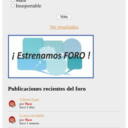
Mala
Insoportable
Ver resultados
Publicaciones recientes del foro
A Breed Apart
por
Mase
hace 5 días
La boca del diablo
por
Mase
hace 1 semana