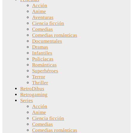
Acción
Anime
Aventuras
Ciencia ficción
Comedias
Comedias románticas
Documentales
Dramas
Infantiles
Policíacas
Románticas
Superhéroes
Terror
Thriller
RetroDibus
Retrogaming
Series
Acción
Anime
Ciencia ficción
Comedias
Comedias románticas