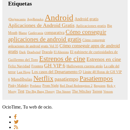
Etiquetas
Android
Android gratis
(Des)encanto
AggRetsuko
Aplicaciones de Android Gratis
Aplicaciones gratis
Big
Cómo conseguir
comparativa
Mouth
Blame
Castlevania
aplicaciones de android gratis
Cómo conseguir
Cómo conseguir apps de android
aplicaciones de android gratis Vol 35
gratis
Dracula
El gabinete de curiosidades de
Dark
Deadwind
El Alienista
Estrenos de cine
Estrenos en cine
Guillermo del Toro
GH VIP 6
Feliz Navidad
Frontera
Halloween cuenta atrás
La calle del
Los casos del Departamento Q
terror
Límite 48 Horas de GH VIP
Last Hope
Netflix
Pasatiempos
pasatiempo
Mandíbulas
6
Pinky Malinky
Prom Night
Predator
Red Dead Redemption 2
Requiem
Rick y
Test
The Witcher
Torrent
Morty
The Big Bang Theory
The Sinner
Venom
OcioTime, Tu web de ocio.