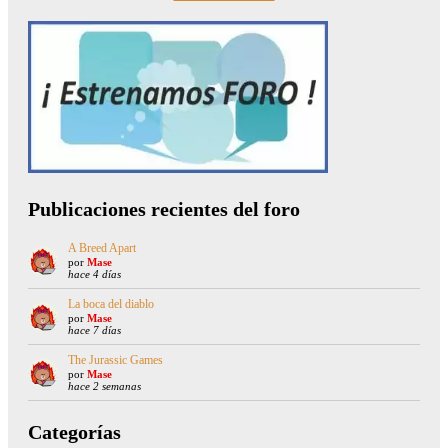
Publicaciones recientes del foro
A Breed Apart
por
Mase
hace 4 días
La boca del diablo
por
Mase
hace 7 días
The Jurassic Games
por
Mase
hace 2 semanas
Categorías