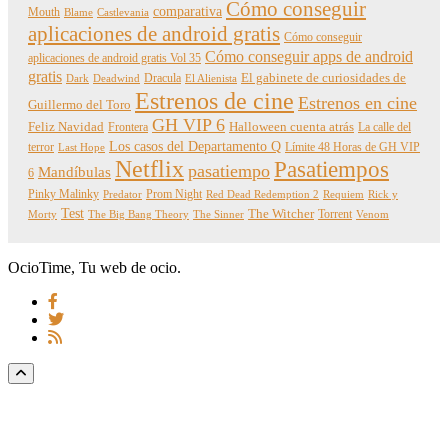
Cómo conseguir
comparativa
Mouth
Blame
Castlevania
aplicaciones de android gratis
Cómo conseguir
Cómo conseguir apps de android
aplicaciones de android gratis Vol 35
gratis
Dracula
El gabinete de curiosidades de
Dark
Deadwind
El Alienista
Estrenos de cine
Estrenos en cine
Guillermo del Toro
GH VIP 6
Feliz Navidad
Frontera
Halloween cuenta atrás
La calle del
Los casos del Departamento Q
terror
Límite 48 Horas de GH VIP
Last Hope
Netflix
Pasatiempos
pasatiempo
Mandíbulas
6
Pinky Malinky
Prom Night
Predator
Red Dead Redemption 2
Requiem
Rick y
Test
The Witcher
Torrent
Morty
The Big Bang Theory
The Sinner
Venom
OcioTime, Tu web de ocio.