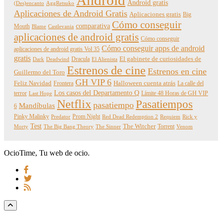
Android gratis
(Des)encanto
AggRetsuko
Aplicaciones de Android Gratis
Aplicaciones gratis
Big
Cómo conseguir
comparativa
Mouth
Blame
Castlevania
aplicaciones de android gratis
Cómo conseguir
Cómo conseguir apps de android
aplicaciones de android gratis Vol 35
gratis
Dracula
El gabinete de curiosidades de
Dark
Deadwind
El Alienista
Estrenos de cine
Estrenos en cine
Guillermo del Toro
GH VIP 6
Feliz Navidad
Frontera
Halloween cuenta atrás
La calle del
Los casos del Departamento Q
terror
Límite 48 Horas de GH VIP
Last Hope
Netflix
Pasatiempos
pasatiempo
Mandíbulas
6
Pinky Malinky
Prom Night
Predator
Red Dead Redemption 2
Requiem
Rick y
Test
The Witcher
Torrent
Morty
The Big Bang Theory
The Sinner
Venom
OcioTime, Tu web de ocio.