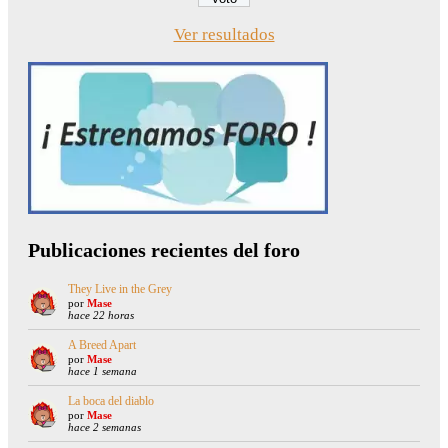
Ver resultados
Publicaciones recientes del foro
They Live in the Grey
por
Mase
hace 22 horas
A Breed Apart
por
Mase
hace 1 semana
La boca del diablo
por
Mase
hace 2 semanas