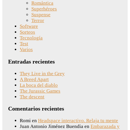
Romántica
Superhéroes
Suspense
Terror
Software
Sorteos
Tecnología
Test
Varios
Entradas recientes
They Live in the Grey
A Breed Apart
La boca del diablo
The Jurassic Games
The descent
Comentarios recientes
Romi
en
Headspace interactivo. Relaja tu mente
Juan Antonio Jiménez Buendia
en
Embarazada y