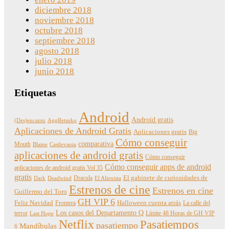
diciembre 2018
noviembre 2018
octubre 2018
septiembre 2018
agosto 2018
julio 2018
junio 2018
Etiquetas
Android
Android gratis
(Des)encanto
AggRetsuko
Aplicaciones de Android Gratis
Aplicaciones gratis
Big
Cómo conseguir
comparativa
Mouth
Blame
Castlevania
aplicaciones de android gratis
Cómo conseguir
Cómo conseguir apps de android
aplicaciones de android gratis Vol 35
gratis
Dracula
El gabinete de curiosidades de
Dark
Deadwind
El Alienista
Estrenos de cine
Estrenos en cine
Guillermo del Toro
GH VIP 6
Feliz Navidad
Frontera
Halloween cuenta atrás
La calle del
Los casos del Departamento Q
terror
Límite 48 Horas de GH VIP
Last Hope
Netflix
Pasatiempos
pasatiempo
Mandíbulas
6