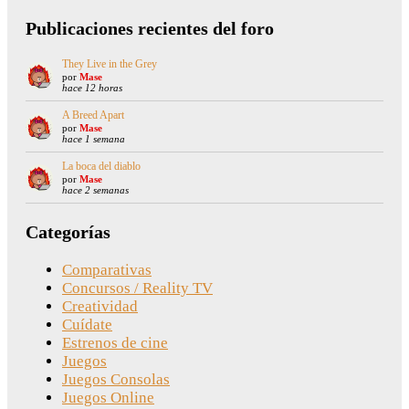
Publicaciones recientes del foro
They Live in the Grey
por
Mase
hace 12 horas
A Breed Apart
por
Mase
hace 1 semana
La boca del diablo
por
Mase
hace 2 semanas
Categorías
Comparativas
Concursos / Reality TV
Creatividad
Cuídate
Estrenos de cine
Juegos
Juegos Consolas
Juegos Online