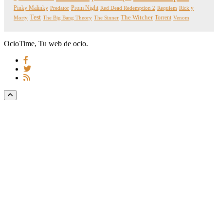
Pinky Malinky
Prom Night
Predator
Red Dead Redemption 2
Requiem
Rick y
Test
The Witcher
Torrent
Morty
The Big Bang Theory
The Sinner
Venom
OcioTime, Tu web de ocio.