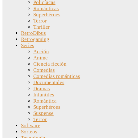
Policíacas
Románticas
Superhéroes
Terror
Thriller
RetroDibus
Retrogaming
Series
Acción
Anime
Ciencia ficción
Comedias
Comedias románticas
Documentales
Dramas
Infantiles
Romántica
Superhéroes
Suspense
Terror
Software
Sorteos
Tecnología