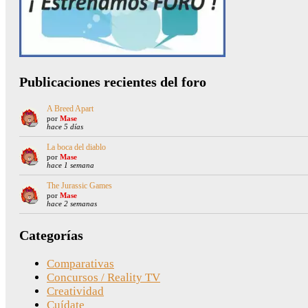
Publicaciones recientes del foro
A Breed Apart
por
Mase
hace 5 días
La boca del diablo
por
Mase
hace 1 semana
The Jurassic Games
por
Mase
hace 2 semanas
Categorías
Comparativas
Concursos / Reality TV
Creatividad
Cuídate