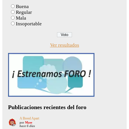
Buena
Regular
Mala
Insoportable
Ver resultados
Publicaciones recientes del foro
A Breed Apart
por
Mase
hace 6 días