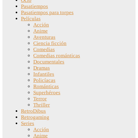
Ocio
Pasatiempos
Pasatiempos para torpes
Películas
Acción
Anime
Aventuras
Ciencia ficción
Comedias
Comedias románticas
Documentales
Dramas
Infantiles
Policíacas
Románticas
Superhéroes
Terror
Thriller
RetroDibus
Retrogaming
Series
Acción
Anime