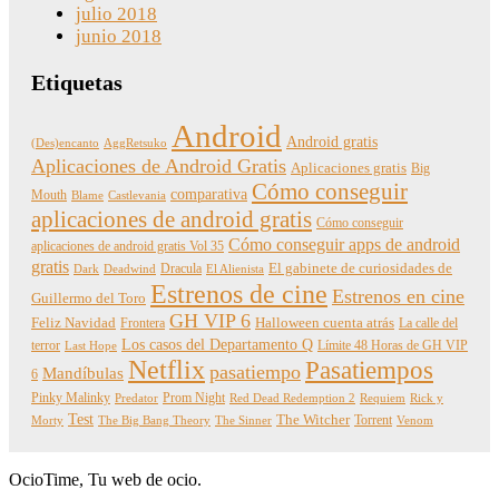
julio 2018
junio 2018
Etiquetas
Android
Android gratis
(Des)encanto
AggRetsuko
Aplicaciones de Android Gratis
Aplicaciones gratis
Big
Cómo conseguir
comparativa
Mouth
Blame
Castlevania
aplicaciones de android gratis
Cómo conseguir
Cómo conseguir apps de android
aplicaciones de android gratis Vol 35
gratis
Dracula
El gabinete de curiosidades de
Dark
Deadwind
El Alienista
Estrenos de cine
Estrenos en cine
Guillermo del Toro
GH VIP 6
Feliz Navidad
Frontera
Halloween cuenta atrás
La calle del
Los casos del Departamento Q
terror
Límite 48 Horas de GH VIP
Last Hope
Netflix
Pasatiempos
pasatiempo
Mandíbulas
6
Pinky Malinky
Prom Night
Predator
Red Dead Redemption 2
Requiem
Rick y
Test
The Witcher
Torrent
Morty
The Big Bang Theory
The Sinner
Venom
OcioTime, Tu web de ocio.