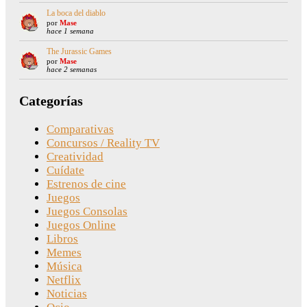
La boca del diablo
por
Mase
hace 1 semana
The Jurassic Games
por
Mase
hace 2 semanas
Categorías
Comparativas
Concursos / Reality TV
Creatividad
Cuídate
Estrenos de cine
Juegos
Juegos Consolas
Juegos Online
Libros
Memes
Música
Netflix
Noticias