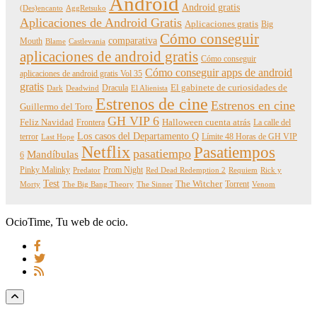
Android
Android gratis
(Des)encanto
AggRetsuko
Aplicaciones de Android Gratis
Aplicaciones gratis
Big
Cómo conseguir
comparativa
Mouth
Blame
Castlevania
aplicaciones de android gratis
Cómo conseguir
Cómo conseguir apps de android
aplicaciones de android gratis Vol 35
gratis
Dracula
El gabinete de curiosidades de
Dark
Deadwind
El Alienista
Estrenos de cine
Estrenos en cine
Guillermo del Toro
GH VIP 6
Feliz Navidad
Frontera
Halloween cuenta atrás
La calle del
Los casos del Departamento Q
terror
Límite 48 Horas de GH VIP
Last Hope
Netflix
Pasatiempos
pasatiempo
Mandíbulas
6
Pinky Malinky
Prom Night
Predator
Red Dead Redemption 2
Requiem
Rick y
Test
The Witcher
Torrent
Morty
The Big Bang Theory
The Sinner
Venom
OcioTime, Tu web de ocio.