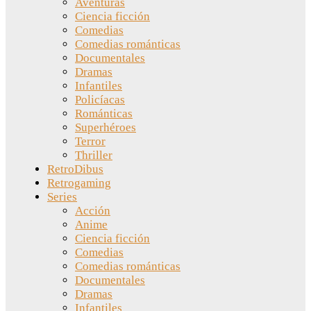
Aventuras
Ciencia ficción
Comedias
Comedias románticas
Documentales
Dramas
Infantiles
Policíacas
Románticas
Superhéroes
Terror
Thriller
RetroDibus
Retrogaming
Series
Acción
Anime
Ciencia ficción
Comedias
Comedias románticas
Documentales
Dramas
Infantiles