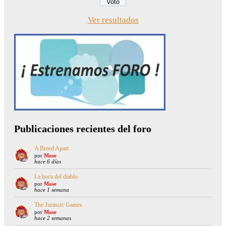
Ver resultados
Publicaciones recientes del foro
A Breed Apart
por
Mase
hace 6 días
La boca del diablo
por
Mase
hace 1 semana
The Jurassic Games
por
Mase
hace 2 semanas