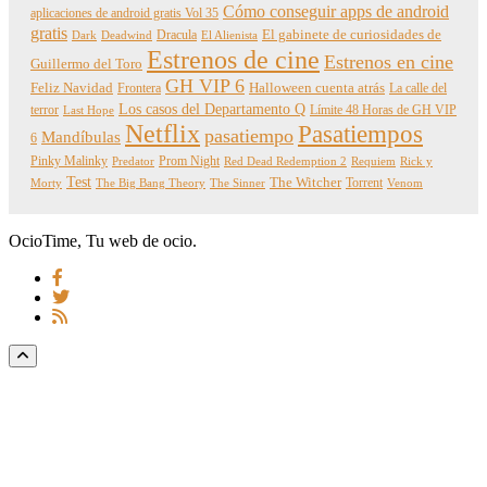
Cómo conseguir apps de android
aplicaciones de android gratis Vol 35
gratis
Dracula
El gabinete de curiosidades de
Dark
Deadwind
El Alienista
Estrenos de cine
Estrenos en cine
Guillermo del Toro
GH VIP 6
Feliz Navidad
Frontera
Halloween cuenta atrás
La calle del
Los casos del Departamento Q
terror
Límite 48 Horas de GH VIP
Last Hope
Netflix
Pasatiempos
pasatiempo
Mandíbulas
6
Pinky Malinky
Prom Night
Predator
Red Dead Redemption 2
Requiem
Rick y
Test
The Witcher
Torrent
Morty
The Big Bang Theory
The Sinner
Venom
OcioTime, Tu web de ocio.