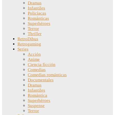
Dramas
Infantiles
Policíacas
Románticas
Superhéroes
Terror
Thriller
RetroDibus
Retrogaming
Series
Acción
Anime
Ciencia ficción
Comedias
Comedias románticas
Documentales
Dramas
Infantiles
Romántica
Superhéroes
Suspense
Terror