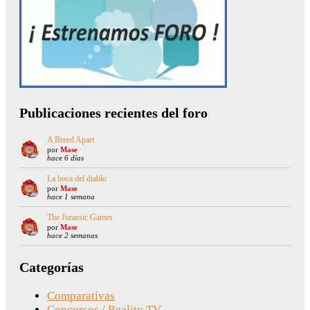
Publicaciones recientes del foro
A Breed Apart
por
Mase
hace 6 días
La boca del diablo
por
Mase
hace 1 semana
The Jurassic Games
por
Mase
hace 2 semanas
Categorías
Comparativas
Concursos / Reality TV