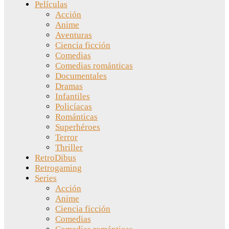
Películas
Acción
Anime
Aventuras
Ciencia ficción
Comedias
Comedias románticas
Documentales
Dramas
Infantiles
Policíacas
Románticas
Superhéroes
Terror
Thriller
RetroDibus
Retrogaming
Series
Acción
Anime
Ciencia ficción
Comedias