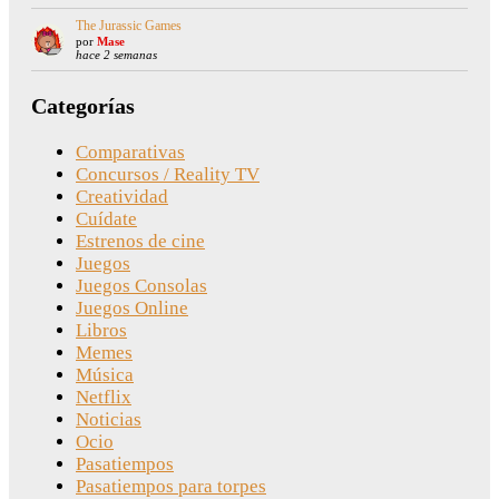
The Jurassic Games
por
Mase
hace 2 semanas
Categorías
Comparativas
Concursos / Reality TV
Creatividad
Cuídate
Estrenos de cine
Juegos
Juegos Consolas
Juegos Online
Libros
Memes
Música
Netflix
Noticias
Ocio
Pasatiempos
Pasatiempos para torpes