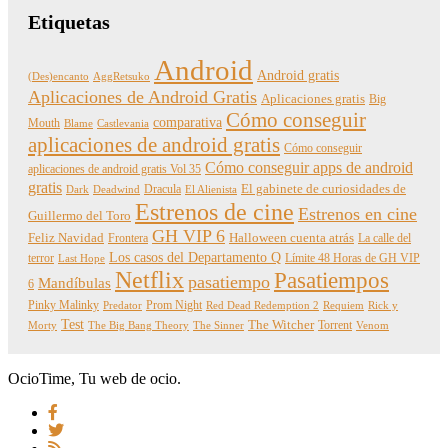
Etiquetas
Android
Android gratis
(Des)encanto
AggRetsuko
Aplicaciones de Android Gratis
Aplicaciones gratis
Big
Cómo conseguir
comparativa
Mouth
Blame
Castlevania
aplicaciones de android gratis
Cómo conseguir
Cómo conseguir apps de android
aplicaciones de android gratis Vol 35
gratis
Dracula
El gabinete de curiosidades de
Dark
Deadwind
El Alienista
Estrenos de cine
Estrenos en cine
Guillermo del Toro
GH VIP 6
Feliz Navidad
Frontera
Halloween cuenta atrás
La calle del
Los casos del Departamento Q
terror
Límite 48 Horas de GH VIP
Last Hope
Netflix
Pasatiempos
pasatiempo
Mandíbulas
6
Pinky Malinky
Prom Night
Predator
Red Dead Redemption 2
Requiem
Rick y
Test
The Witcher
Torrent
Morty
The Big Bang Theory
The Sinner
Venom
OcioTime, Tu web de ocio.