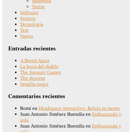
Suspense
Terror
Software
Sorteos
Tecnología
Test
Varios
Entradas recientes
A Breed Apart
La boca del diablo
The Jurassic Games
The descent
Semilla negra
Comentarios recientes
Romi
en
Headspace interactivo. Relaja tu mente
Juan Antonio Jiménez Buendia
en
Embarazada y
sola
Juan Antonio Jiménez Buendia
en
Embarazada y
sola