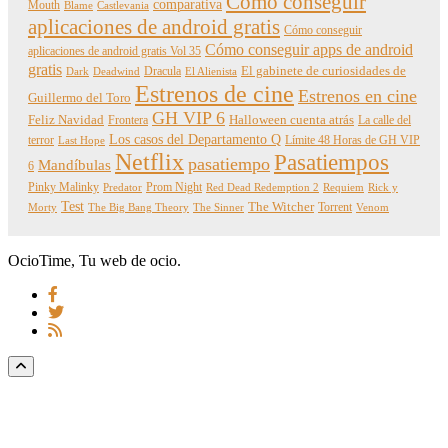
Cómo conseguir
comparativa
Mouth
Blame
Castlevania
aplicaciones de android gratis
Cómo conseguir
Cómo conseguir apps de android
aplicaciones de android gratis Vol 35
gratis
Dracula
El gabinete de curiosidades de
Dark
Deadwind
El Alienista
Estrenos de cine
Estrenos en cine
Guillermo del Toro
GH VIP 6
Feliz Navidad
Frontera
Halloween cuenta atrás
La calle del
Los casos del Departamento Q
terror
Límite 48 Horas de GH VIP
Last Hope
Netflix
Pasatiempos
pasatiempo
Mandíbulas
6
Pinky Malinky
Prom Night
Predator
Red Dead Redemption 2
Requiem
Rick y
Test
The Witcher
Torrent
Morty
The Big Bang Theory
The Sinner
Venom
OcioTime, Tu web de ocio.