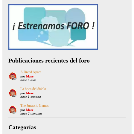
Publicaciones recientes del foro
A Breed Apart
por
Mase
hace 6 días
La boca del diablo
por
Mase
hace 1 semana
The Jurassic Games
por
Mase
hace 2 semanas
Categorías