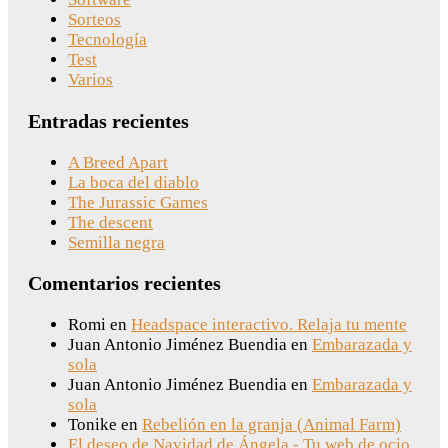
Sorteos
Tecnología
Test
Varios
Entradas recientes
A Breed Apart
La boca del diablo
The Jurassic Games
The descent
Semilla negra
Comentarios recientes
Romi
en
Headspace interactivo. Relaja tu mente
Juan Antonio Jiménez Buendia
en
Embarazada y
sola
Juan Antonio Jiménez Buendia
en
Embarazada y
sola
Tonike
en
Rebelión en la granja (Animal Farm)
El deseo de Navidad de Ángela - Tu web de ocio