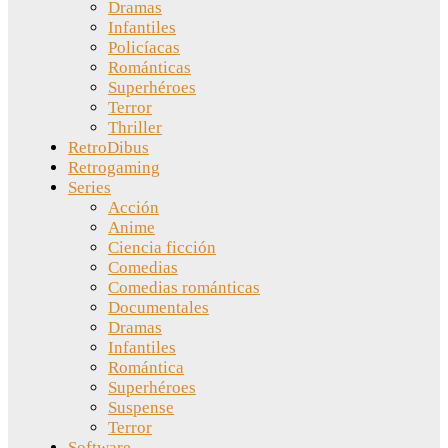
Dramas
Infantiles
Policíacas
Románticas
Superhéroes
Terror
Thriller
RetroDibus
Retrogaming
Series
Acción
Anime
Ciencia ficción
Comedias
Comedias románticas
Documentales
Dramas
Infantiles
Romántica
Superhéroes
Suspense
Terror
Software