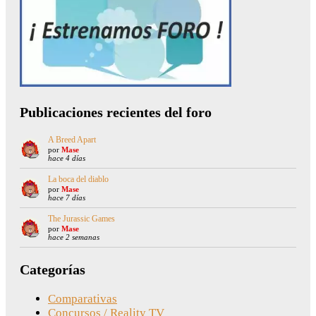
Publicaciones recientes del foro
A Breed Apart
por
Mase
hace 4 días
La boca del diablo
por
Mase
hace 7 días
The Jurassic Games
por
Mase
hace 2 semanas
Categorías
Comparativas
Concursos / Reality TV