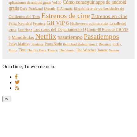
Cómo conseguir apps de android
aplicaciones de android gratis Vol 35
gratis
Dracula
El gabinete de curiosidades de
Dark
Deadwind
El Alienista
Estrenos de cine
Estrenos en cine
Guillermo del Toro
GH VIP 6
Feliz Navidad
Frontera
Halloween cuenta atrás
La calle del
Los casos del Departamento Q
terror
Límite 48 Horas de GH VIP
Last Hope
Netflix
Pasatiempos
pasatiempo
Mandíbulas
6
Pinky Malinky
Prom Night
Predator
Red Dead Redemption 2
Requiem
Rick y
Test
The Witcher
Torrent
Morty
The Big Bang Theory
The Sinner
Venom
OcioTime, Tu web de ocio.