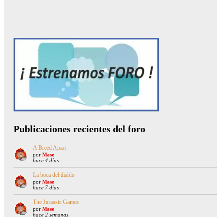
Publicaciones recientes del foro
A Breed Apart
por
Mase
hace 4 días
La boca del diablo
por
Mase
hace 7 días
The Jurassic Games
por
Mase
hace 2 semanas