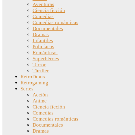
Aventuras
Ciencia ficción
Comedias
Comedias románticas
Documentales
Dramas
Infantiles
Policíacas
Románticas
Superhéroes
Terror
Thriller
RetroDibus
Retrogaming
Series
Acción
Anime
Ciencia ficción
Comedias
Comedias románticas
Documentales
Dramas