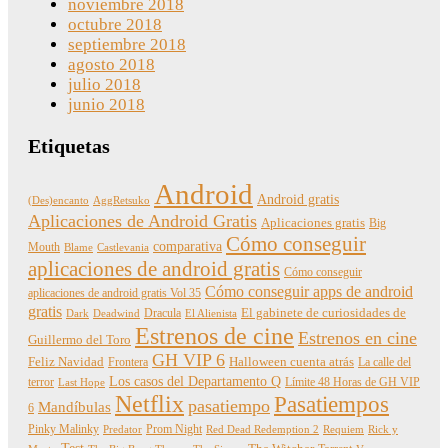
noviembre 2018
octubre 2018
septiembre 2018
agosto 2018
julio 2018
junio 2018
Etiquetas
Android
Android gratis
(Des)encanto
AggRetsuko
Aplicaciones de Android Gratis
Aplicaciones gratis
Big
Cómo conseguir
comparativa
Mouth
Blame
Castlevania
aplicaciones de android gratis
Cómo conseguir
Cómo conseguir apps de android
aplicaciones de android gratis Vol 35
gratis
Dracula
El gabinete de curiosidades de
Dark
Deadwind
El Alienista
Estrenos de cine
Estrenos en cine
Guillermo del Toro
GH VIP 6
Feliz Navidad
Frontera
Halloween cuenta atrás
La calle del
Los casos del Departamento Q
terror
Límite 48 Horas de GH VIP
Last Hope
Netflix
Pasatiempos
pasatiempo
Mandíbulas
6
Pinky Malinky
Prom Night
Predator
Red Dead Redemption 2
Requiem
Rick y