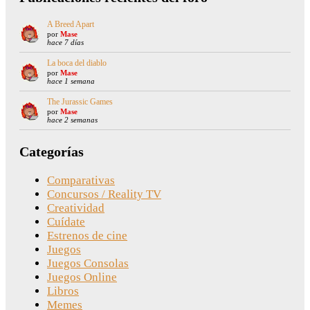
A Breed Apart
por
Mase
hace 7 días
La boca del diablo
por
Mase
hace 1 semana
The Jurassic Games
por
Mase
hace 2 semanas
Categorías
Comparativas
Concursos / Reality TV
Creatividad
Cuídate
Estrenos de cine
Juegos
Juegos Consolas
Juegos Online
Libros
Memes