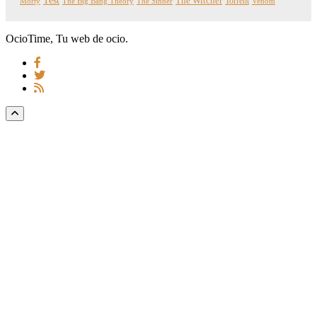
Test
The Witcher
Torrent
Morty
The Big Bang Theory
The Sinner
Venom
OcioTime, Tu web de ocio.