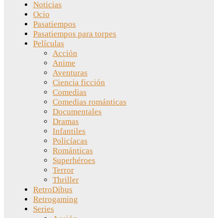
Noticias
Ocio
Pasatiempos
Pasatiempos para torpes
Películas
Acción
Anime
Aventuras
Ciencia ficción
Comedias
Comedias románticas
Documentales
Dramas
Infantiles
Policíacas
Románticas
Superhéroes
Terror
Thriller
RetroDibus
Retrogaming
Series