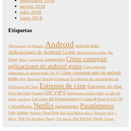
septiembre 2018
agosto 2018
julio 2018
junio 2018
Etiquetas
Android
Android gratis
(Des)encanto
AggRetsuko
Aplicaciones de Android Gratis
Aplicaciones gratis
Big
Cómo conseguir
comparativa
Mouth
Blame
Castlevania
aplicaciones de android gratis
Cómo conseguir
Cómo conseguir apps de android
aplicaciones de android gratis Vol 35
gratis
Dracula
El gabinete de curiosidades de
Dark
Deadwind
El Alienista
Estrenos de cine
Estrenos en cine
Guillermo del Toro
GH VIP 6
Feliz Navidad
Frontera
Halloween cuenta atrás
La calle del
Los casos del Departamento Q
terror
Límite 48 Horas de GH VIP
Last Hope
Netflix
Pasatiempos
pasatiempo
Mandíbulas
6
Pinky Malinky
Prom Night
Predator
Red Dead Redemption 2
Requiem
Rick y
Test
The Witcher
Torrent
Morty
The Big Bang Theory
The Sinner
Venom