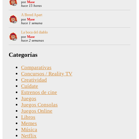
por
Mase
hace 15 horas
A Breed Apart
por
Mase
hace 1 semana
La boca del diablo
por
Mase
hace 2 semanas
Categorías
Comparativas
Concursos / Reality TV
Creatividad
Cuídate
Estrenos de cine
Juegos
Juegos Consolas
Juegos Online
Libros
Memes
Música
Netflix