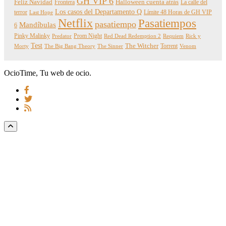
GH VIP 6
Feliz Navidad
Frontera
Halloween cuenta atrás
La calle del
Los casos del Departamento Q
terror
Límite 48 Horas de GH VIP
Last Hope
Netflix
Pasatiempos
pasatiempo
Mandíbulas
6
Pinky Malinky
Prom Night
Predator
Red Dead Redemption 2
Requiem
Rick y
Test
The Witcher
Torrent
Morty
The Big Bang Theory
The Sinner
Venom
OcioTime, Tu web de ocio.