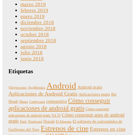
marzo 2019
febrero 2019
enero 2019
diciembre 2018
noviembre 2018
octubre 2018
septiembre 2018
agosto 2018
julio 2018
junio 2018
Etiquetas
Android
Android gratis
(Des)encanto
AggRetsuko
Aplicaciones de Android Gratis
Aplicaciones gratis
Big
Cómo conseguir
comparativa
Mouth
Blame
Castlevania
aplicaciones de android gratis
Cómo conseguir
Cómo conseguir apps de android
aplicaciones de android gratis Vol 35
gratis
Dracula
El gabinete de curiosidades de
Dark
Deadwind
El Alienista
Estrenos de cine
Estrenos en cine
Guillermo del Toro