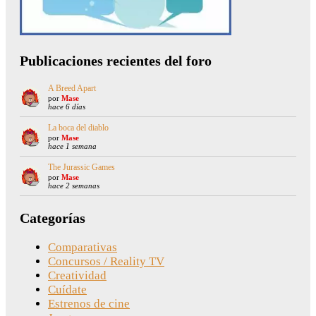
Publicaciones recientes del foro
A Breed Apart
por
Mase
hace 6 días
La boca del diablo
por
Mase
hace 1 semana
The Jurassic Games
por
Mase
hace 2 semanas
Categorías
Comparativas
Concursos / Reality TV
Creatividad
Cuídate
Estrenos de cine