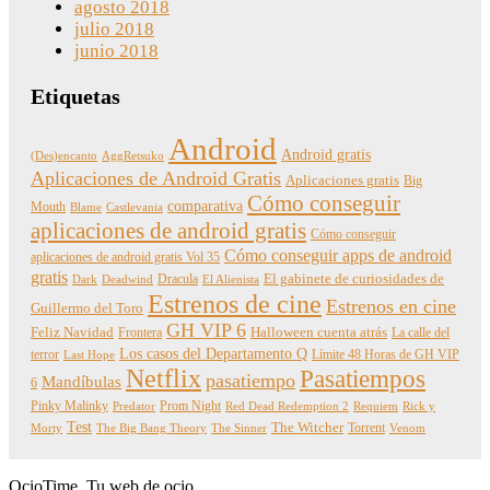
agosto 2018
julio 2018
junio 2018
Etiquetas
Android
Android gratis
(Des)encanto
AggRetsuko
Aplicaciones de Android Gratis
Aplicaciones gratis
Big
Cómo conseguir
comparativa
Mouth
Blame
Castlevania
aplicaciones de android gratis
Cómo conseguir
Cómo conseguir apps de android
aplicaciones de android gratis Vol 35
gratis
Dracula
El gabinete de curiosidades de
Dark
Deadwind
El Alienista
Estrenos de cine
Estrenos en cine
Guillermo del Toro
GH VIP 6
Feliz Navidad
Frontera
Halloween cuenta atrás
La calle del
Los casos del Departamento Q
terror
Límite 48 Horas de GH VIP
Last Hope
Netflix
Pasatiempos
pasatiempo
Mandíbulas
6
Pinky Malinky
Prom Night
Predator
Red Dead Redemption 2
Requiem
Rick y
Test
The Witcher
Torrent
Morty
The Big Bang Theory
The Sinner
Venom
OcioTime, Tu web de ocio.