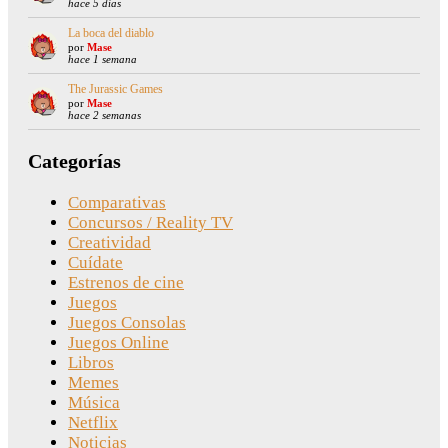
hace 5 días
La boca del diablo
por
Mase
hace 1 semana
The Jurassic Games
por
Mase
hace 2 semanas
Categorías
Comparativas
Concursos / Reality TV
Creatividad
Cuídate
Estrenos de cine
Juegos
Juegos Consolas
Juegos Online
Libros
Memes
Música
Netflix
Noticias