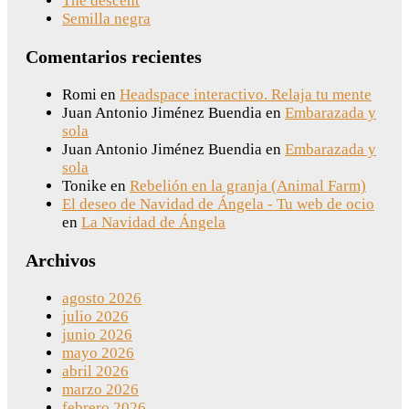
The descent
Semilla negra
Comentarios recientes
Romi
en
Headspace interactivo. Relaja tu mente
Juan Antonio Jiménez Buendia
en
Embarazada y
sola
Juan Antonio Jiménez Buendia
en
Embarazada y
sola
Tonike
en
Rebelión en la granja (Animal Farm)
El deseo de Navidad de Ángela - Tu web de ocio
en
La Navidad de Ángela
Archivos
agosto 2026
julio 2026
junio 2026
mayo 2026
abril 2026
marzo 2026
febrero 2026