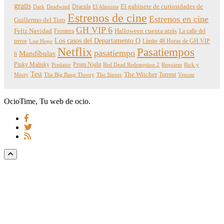
gratis
Dracula
El gabinete de curiosidades de
Dark
Deadwind
El Alienista
Estrenos de cine
Estrenos en cine
Guillermo del Toro
GH VIP 6
Feliz Navidad
Frontera
Halloween cuenta atrás
La calle del
Los casos del Departamento Q
terror
Límite 48 Horas de GH VIP
Last Hope
Netflix
Pasatiempos
pasatiempo
Mandíbulas
6
Pinky Malinky
Prom Night
Predator
Red Dead Redemption 2
Requiem
Rick y
Test
The Witcher
Torrent
Morty
The Big Bang Theory
The Sinner
Venom
OcioTime, Tu web de ocio.