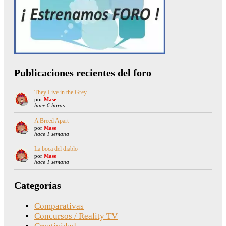
Publicaciones recientes del foro
They Live in the Grey
por
Mase
hace 6 horas
A Breed Apart
por
Mase
hace 1 semana
La boca del diablo
por
Mase
hace 1 semana
Categorías
Comparativas
Concursos / Reality TV