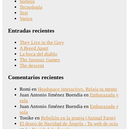
Sorteos
Tecnología
Test
Varios
Entradas recientes
They Live in the Grey
A Breed Apart
La boca del diablo
The Jurassic Games
The descent
Comentarios recientes
Romi
en
Headspace interactivo. Relaja tu mente
Juan Antonio Jiménez Buendia
en
Embarazada y
sola
Juan Antonio Jiménez Buendia
en
Embarazada y
sola
Tonike
en
Rebelión en la granja (Animal Farm)
El deseo de Navidad de Ángela - Tu web de ocio