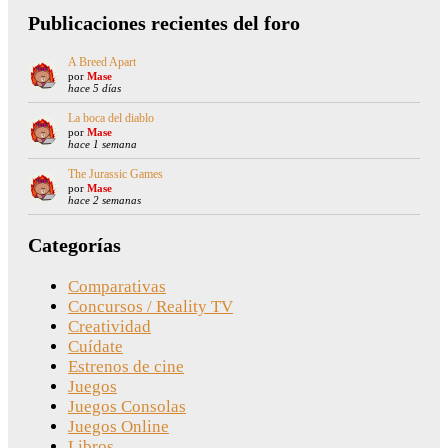
Publicaciones recientes del foro
A Breed Apart
por
Mase
hace 5 días
La boca del diablo
por
Mase
hace 1 semana
The Jurassic Games
por
Mase
hace 2 semanas
Categorías
Comparativas
Concursos / Reality TV
Creatividad
Cuídate
Estrenos de cine
Juegos
Juegos Consolas
Juegos Online
Libros