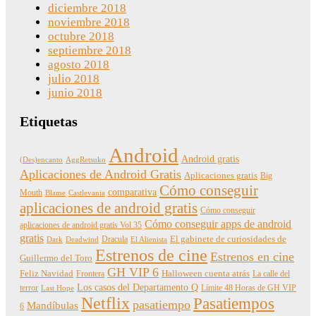
diciembre 2018
noviembre 2018
octubre 2018
septiembre 2018
agosto 2018
julio 2018
junio 2018
Etiquetas
Android
Android gratis
(Des)encanto
AggRetsuko
Aplicaciones de Android Gratis
Aplicaciones gratis
Big
Cómo conseguir
comparativa
Mouth
Blame
Castlevania
aplicaciones de android gratis
Cómo conseguir
Cómo conseguir apps de android
aplicaciones de android gratis Vol 35
gratis
Dracula
El gabinete de curiosidades de
Dark
Deadwind
El Alienista
Estrenos de cine
Estrenos en cine
Guillermo del Toro
GH VIP 6
Feliz Navidad
Frontera
Halloween cuenta atrás
La calle del
Los casos del Departamento Q
terror
Límite 48 Horas de GH VIP
Last Hope
Netflix
Pasatiempos
pasatiempo
Mandíbulas
6