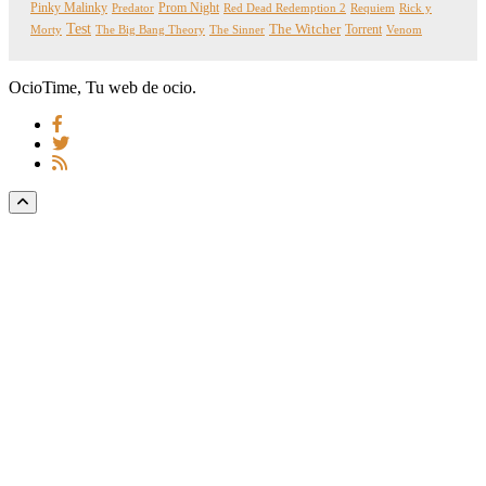
Pinky Malinky
Prom Night
Predator
Red Dead Redemption 2
Requiem
Rick y
Test
The Witcher
Torrent
Morty
The Big Bang Theory
The Sinner
Venom
OcioTime, Tu web de ocio.