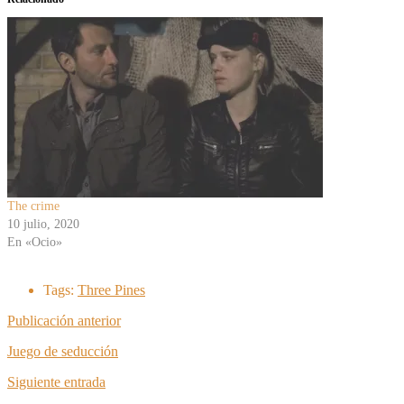
The crime
10 julio, 2020
En «Ocio»
Tags:
Three Pines
Publicación anterior
Juego de seducción
Siguiente entrada