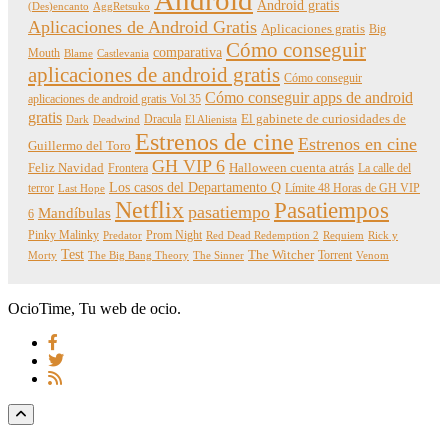
Android gratis
(Des)encanto
AggRetsuko
Aplicaciones de Android Gratis
Aplicaciones gratis
Big
Cómo conseguir
comparativa
Mouth
Blame
Castlevania
aplicaciones de android gratis
Cómo conseguir
Cómo conseguir apps de android
aplicaciones de android gratis Vol 35
gratis
Dracula
El gabinete de curiosidades de
Dark
Deadwind
El Alienista
Estrenos de cine
Estrenos en cine
Guillermo del Toro
GH VIP 6
Feliz Navidad
Frontera
Halloween cuenta atrás
La calle del
Los casos del Departamento Q
terror
Límite 48 Horas de GH VIP
Last Hope
Netflix
Pasatiempos
pasatiempo
Mandíbulas
6
Pinky Malinky
Prom Night
Predator
Red Dead Redemption 2
Requiem
Rick y
Test
The Witcher
Torrent
Morty
The Big Bang Theory
The Sinner
Venom
OcioTime, Tu web de ocio.