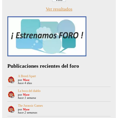
Ver resultados
Publicaciones recientes del foro
A Breed Apart
por
Mase
hace 4 días
La boca del diablo
por
Mase
hace 1 semana
The Jurassic Games
por
Mase
hace 2 semanas