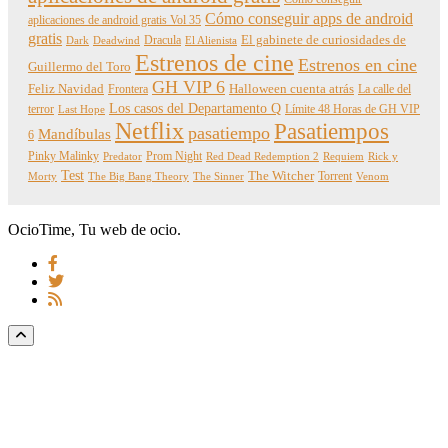
Cómo conseguir apps de android
aplicaciones de android gratis Vol 35
gratis
Dracula
El gabinete de curiosidades de
Dark
Deadwind
El Alienista
Estrenos de cine
Estrenos en cine
Guillermo del Toro
GH VIP 6
Feliz Navidad
Frontera
Halloween cuenta atrás
La calle del
Los casos del Departamento Q
terror
Límite 48 Horas de GH VIP
Last Hope
Netflix
Pasatiempos
pasatiempo
Mandíbulas
6
Pinky Malinky
Prom Night
Predator
Red Dead Redemption 2
Requiem
Rick y
Test
The Witcher
Torrent
Morty
The Big Bang Theory
The Sinner
Venom
OcioTime, Tu web de ocio.