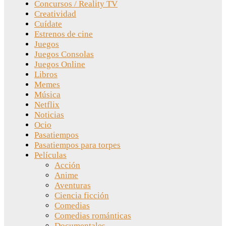
Concursos / Reality TV
Creatividad
Cuídate
Estrenos de cine
Juegos
Juegos Consolas
Juegos Online
Libros
Memes
Música
Netflix
Noticias
Ocio
Pasatiempos
Pasatiempos para torpes
Películas
Acción
Anime
Aventuras
Ciencia ficción
Comedias
Comedias románticas
Documentales