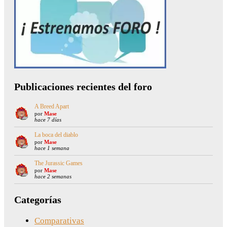
Publicaciones recientes del foro
A Breed Apart
por
Mase
hace 7 días
La boca del diablo
por
Mase
hace 1 semana
The Jurassic Games
por
Mase
hace 2 semanas
Categorías
Comparativas