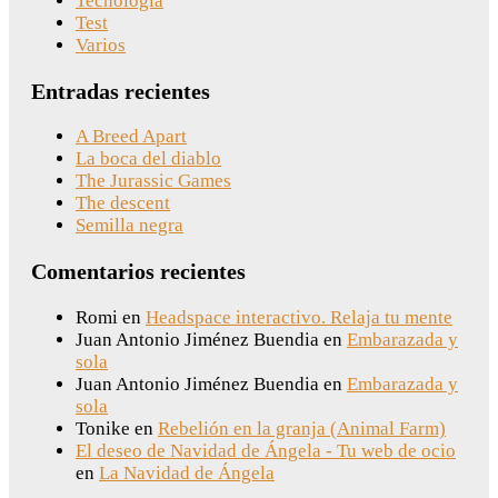
Tecnología
Test
Varios
Entradas recientes
A Breed Apart
La boca del diablo
The Jurassic Games
The descent
Semilla negra
Comentarios recientes
Romi
en
Headspace interactivo. Relaja tu mente
Juan Antonio Jiménez Buendia
en
Embarazada y
sola
Juan Antonio Jiménez Buendia
en
Embarazada y
sola
Tonike
en
Rebelión en la granja (Animal Farm)
El deseo de Navidad de Ángela - Tu web de ocio
en
La Navidad de Ángela