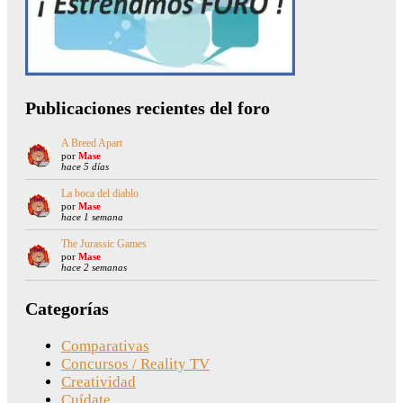
Publicaciones recientes del foro
A Breed Apart
por
Mase
hace 5 días
La boca del diablo
por
Mase
hace 1 semana
The Jurassic Games
por
Mase
hace 2 semanas
Categorías
Comparativas
Concursos / Reality TV
Creatividad
Cuídate