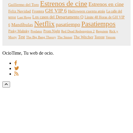
Estrenos de cine
Estrenos en cine
Guillermo del Toro
GH VIP 6
Feliz Navidad
Frontera
Halloween cuenta atrás
La calle del
Los casos del Departamento Q
terror
Límite 48 Horas de GH VIP
Last Hope
Netflix
Pasatiempos
pasatiempo
Mandíbulas
6
Pinky Malinky
Prom Night
Predator
Red Dead Redemption 2
Requiem
Rick y
Test
The Witcher
Torrent
Morty
The Big Bang Theory
The Sinner
Venom
OcioTime, Tu web de ocio.