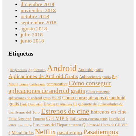
diciembre 2018
noviembre 2018
octubre 2018
septiembre 2018
agosto 2018
julio 2018
junio 2018
Etiquetas
Android
Android gratis
(Des)encanto
AggRetsuko
Aplicaciones de Android Gratis
Aplicaciones gratis
Big
Cómo conseguir
comparativa
Mouth
Blame
Castlevania
aplicaciones de android gratis
Cómo conseguir
Cómo conseguir apps de android
aplicaciones de android gratis Vol 35
gratis
Dracula
El gabinete de curiosidades de
Dark
Deadwind
El Alienista
Estrenos de cine
Estrenos en cine
Guillermo del Toro
GH VIP 6
Feliz Navidad
Frontera
Halloween cuenta atrás
La calle del
Los casos del Departamento Q
terror
Límite 48 Horas de GH VIP
Last Hope
Netflix
Pasatiempos
pasatiempo
Mandíbulas
6