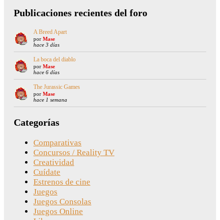
Publicaciones recientes del foro
A Breed Apart
por
Mase
hace 3 días
La boca del diablo
por
Mase
hace 6 días
The Jurassic Games
por
Mase
hace 1 semana
Categorías
Comparativas
Concursos / Reality TV
Creatividad
Cuídate
Estrenos de cine
Juegos
Juegos Consolas
Juegos Online