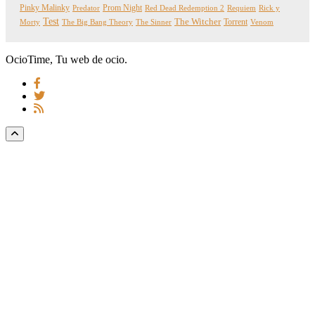
Pinky Malinky
Prom Night
Predator
Red Dead Redemption 2
Requiem
Rick y
Test
The Witcher
Torrent
Morty
The Big Bang Theory
The Sinner
Venom
OcioTime, Tu web de ocio.