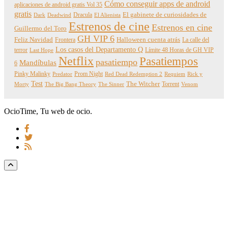
Cómo conseguir apps de android
aplicaciones de android gratis Vol 35
gratis
Dracula
El gabinete de curiosidades de
Dark
Deadwind
El Alienista
Estrenos de cine
Estrenos en cine
Guillermo del Toro
GH VIP 6
Feliz Navidad
Frontera
Halloween cuenta atrás
La calle del
Los casos del Departamento Q
terror
Límite 48 Horas de GH VIP
Last Hope
Netflix
Pasatiempos
pasatiempo
Mandíbulas
6
Pinky Malinky
Prom Night
Predator
Red Dead Redemption 2
Requiem
Rick y
Test
The Witcher
Torrent
Morty
The Big Bang Theory
The Sinner
Venom
OcioTime, Tu web de ocio.