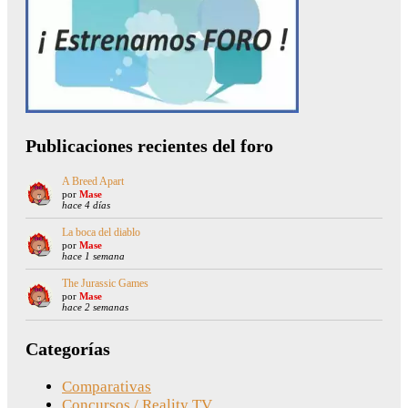
Publicaciones recientes del foro
A Breed Apart
por
Mase
hace 4 días
La boca del diablo
por
Mase
hace 1 semana
The Jurassic Games
por
Mase
hace 2 semanas
Categorías
Comparativas
Concursos / Reality TV