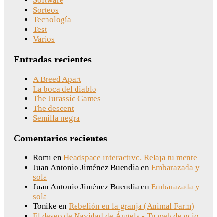
Software
Sorteos
Tecnología
Test
Varios
Entradas recientes
A Breed Apart
La boca del diablo
The Jurassic Games
The descent
Semilla negra
Comentarios recientes
Romi
en
Headspace interactivo. Relaja tu mente
Juan Antonio Jiménez Buendia
en
Embarazada y
sola
Juan Antonio Jiménez Buendia
en
Embarazada y
sola
Tonike
en
Rebelión en la granja (Animal Farm)
El deseo de Navidad de Ángela - Tu web de ocio