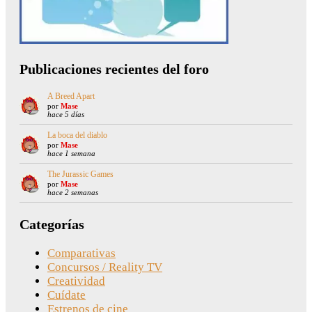
Publicaciones recientes del foro
A Breed Apart
por
Mase
hace 5 días
La boca del diablo
por
Mase
hace 1 semana
The Jurassic Games
por
Mase
hace 2 semanas
Categorías
Comparativas
Concursos / Reality TV
Creatividad
Cuídate
Estrenos de cine