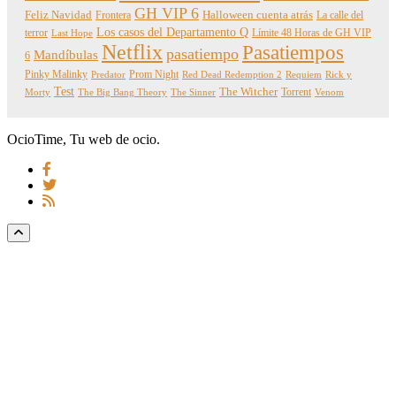
GH VIP 6
Feliz Navidad
Frontera
Halloween cuenta atrás
La calle del
Los casos del Departamento Q
terror
Límite 48 Horas de GH VIP
Last Hope
Netflix
Pasatiempos
pasatiempo
Mandíbulas
6
Pinky Malinky
Prom Night
Predator
Red Dead Redemption 2
Requiem
Rick y
Test
The Witcher
Torrent
Morty
The Big Bang Theory
The Sinner
Venom
OcioTime, Tu web de ocio.