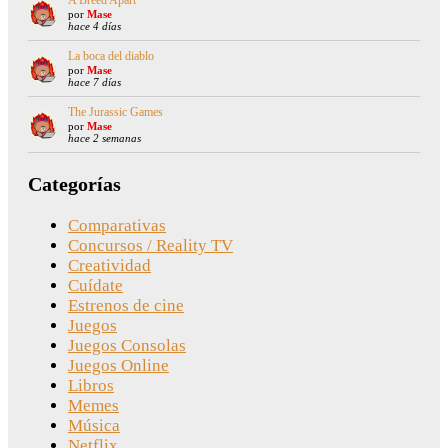
A Breed Apart
por
Mase
hace 4 días
La boca del diablo
por
Mase
hace 7 días
The Jurassic Games
por
Mase
hace 2 semanas
Categorías
Comparativas
Concursos / Reality TV
Creatividad
Cuídate
Estrenos de cine
Juegos
Juegos Consolas
Juegos Online
Libros
Memes
Música
Netflix