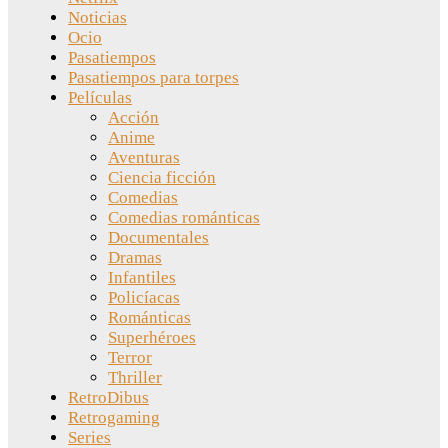
Noticias
Ocio
Pasatiempos
Pasatiempos para torpes
Películas
Acción
Anime
Aventuras
Ciencia ficción
Comedias
Comedias románticas
Documentales
Dramas
Infantiles
Policíacas
Románticas
Superhéroes
Terror
Thriller
RetroDibus
Retrogaming
Series