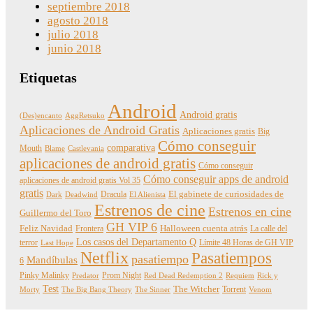
septiembre 2018
agosto 2018
julio 2018
junio 2018
Etiquetas
Android
Android gratis
(Des)encanto
AggRetsuko
Aplicaciones de Android Gratis
Aplicaciones gratis
Big
Cómo conseguir
comparativa
Mouth
Blame
Castlevania
aplicaciones de android gratis
Cómo conseguir
Cómo conseguir apps de android
aplicaciones de android gratis Vol 35
gratis
Dracula
El gabinete de curiosidades de
Dark
Deadwind
El Alienista
Estrenos de cine
Estrenos en cine
Guillermo del Toro
GH VIP 6
Feliz Navidad
Frontera
Halloween cuenta atrás
La calle del
Los casos del Departamento Q
terror
Límite 48 Horas de GH VIP
Last Hope
Netflix
Pasatiempos
pasatiempo
Mandíbulas
6
Pinky Malinky
Prom Night
Predator
Red Dead Redemption 2
Requiem
Rick y
Test
The Witcher
Torrent
Morty
The Big Bang Theory
The Sinner
Venom