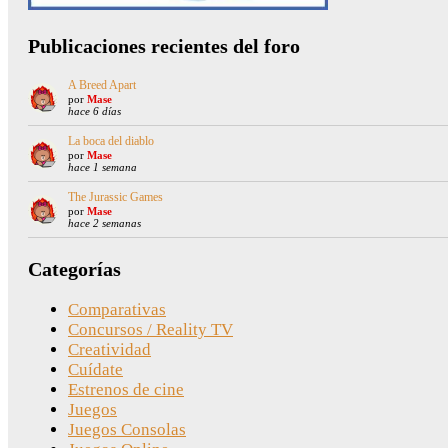
Publicaciones recientes del foro
A Breed Apart
por
Mase
hace 6 días
La boca del diablo
por
Mase
hace 1 semana
The Jurassic Games
por
Mase
hace 2 semanas
Categorías
Comparativas
Concursos / Reality TV
Creatividad
Cuídate
Estrenos de cine
Juegos
Juegos Consolas