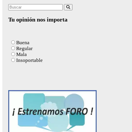
Search
Buscar
for:
Tu opinión nos importa
Buena
Regular
Mala
Insoportable