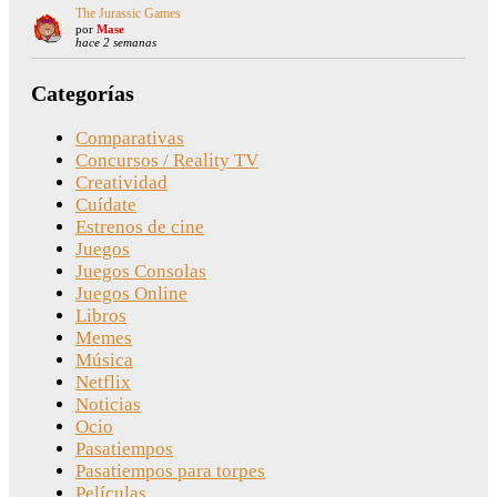
The Jurassic Games
por
Mase
hace 2 semanas
Categorías
Comparativas
Concursos / Reality TV
Creatividad
Cuídate
Estrenos de cine
Juegos
Juegos Consolas
Juegos Online
Libros
Memes
Música
Netflix
Noticias
Ocio
Pasatiempos
Pasatiempos para torpes
Películas