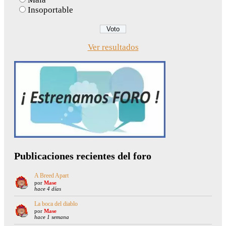
Insoportable
Ver resultados
Publicaciones recientes del foro
A Breed Apart
por
Mase
hace 4 días
La boca del diablo
por
Mase
hace 1 semana