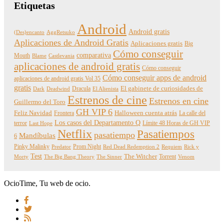
Etiquetas
Android
Android gratis
(Des)encanto
AggRetsuko
Aplicaciones de Android Gratis
Aplicaciones gratis
Big
Cómo conseguir
comparativa
Mouth
Blame
Castlevania
aplicaciones de android gratis
Cómo conseguir
Cómo conseguir apps de android
aplicaciones de android gratis Vol 35
gratis
Dracula
El gabinete de curiosidades de
Dark
Deadwind
El Alienista
Estrenos de cine
Estrenos en cine
Guillermo del Toro
GH VIP 6
Feliz Navidad
Frontera
Halloween cuenta atrás
La calle del
Los casos del Departamento Q
terror
Límite 48 Horas de GH VIP
Last Hope
Netflix
Pasatiempos
pasatiempo
Mandíbulas
6
Pinky Malinky
Prom Night
Predator
Red Dead Redemption 2
Requiem
Rick y
Test
The Witcher
Torrent
Morty
The Big Bang Theory
The Sinner
Venom
OcioTime, Tu web de ocio.