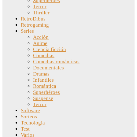
Superhéroes
Terror
Thriller
RetroDibus
Retrogaming
Series
Acción
Anime
Ciencia ficción
Comedias
Comedias románticas
Documentales
Dramas
Infantiles
Romántica
Superhéroes
Suspense
Terror
Software
Sorteos
Tecnología
Test
Varios