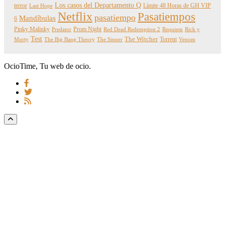
Los casos del Departamento Q
terror
Límite 48 Horas de GH VIP
Last Hope
Netflix
Pasatiempos
pasatiempo
Mandíbulas
6
Pinky Malinky
Prom Night
Predator
Red Dead Redemption 2
Requiem
Rick y
Test
The Witcher
Torrent
Morty
The Big Bang Theory
The Sinner
Venom
OcioTime, Tu web de ocio.