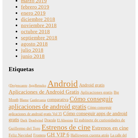
marzo 2019
febrero 2019
enero 2019
diciembre 2018
noviembre 2018
octubre 2018
septiembre 2018
agosto 2018
julio 2018
junio 2018
Etiquetas
Android
Android gratis
(Des)encanto
AggRetsuko
Aplicaciones de Android Gratis
Aplicaciones gratis
Big
Cómo conseguir
comparativa
Mouth
Blame
Castlevania
aplicaciones de android gratis
Cómo conseguir
Cómo conseguir apps de android
aplicaciones de android gratis Vol 35
gratis
Dracula
El gabinete de curiosidades de
Dark
Deadwind
El Alienista
Estrenos de cine
Estrenos en cine
Guillermo del Toro
GH VIP 6
Feliz Navidad
Frontera
Halloween cuenta atrás
La calle del