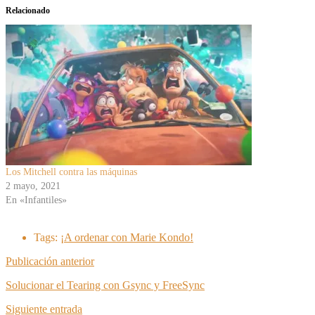
Relacionado
Los Mitchell contra las máquinas
2 mayo, 2021
En «Infantiles»
Tags:
¡A ordenar con Marie Kondo!
Publicación anterior
Solucionar el Tearing con Gsync y FreeSync
Siguiente entrada