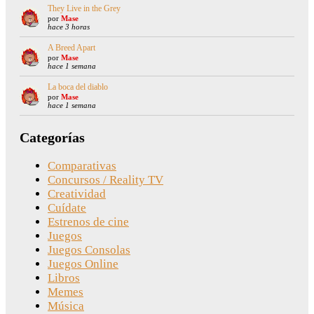
They Live in the Grey
por
Mase
hace 3 horas
A Breed Apart
por
Mase
hace 1 semana
La boca del diablo
por
Mase
hace 1 semana
Categorías
Comparativas
Concursos / Reality TV
Creatividad
Cuídate
Estrenos de cine
Juegos
Juegos Consolas
Juegos Online
Libros
Memes
Música