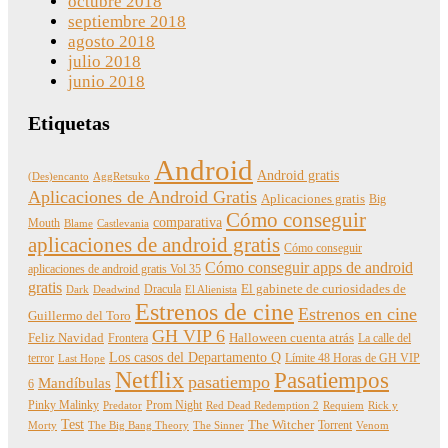
octubre 2018
septiembre 2018
agosto 2018
julio 2018
junio 2018
Etiquetas
Android
Android gratis
(Des)encanto
AggRetsuko
Aplicaciones de Android Gratis
Aplicaciones gratis
Big
Cómo conseguir
comparativa
Mouth
Blame
Castlevania
aplicaciones de android gratis
Cómo conseguir
Cómo conseguir apps de android
aplicaciones de android gratis Vol 35
gratis
Dracula
El gabinete de curiosidades de
Dark
Deadwind
El Alienista
Estrenos de cine
Estrenos en cine
Guillermo del Toro
GH VIP 6
Feliz Navidad
Frontera
Halloween cuenta atrás
La calle del
Los casos del Departamento Q
terror
Límite 48 Horas de GH VIP
Last Hope
Netflix
Pasatiempos
pasatiempo
Mandíbulas
6
Pinky Malinky
Prom Night
Predator
Red Dead Redemption 2
Requiem
Rick y
Test
The Witcher
Torrent
Morty
The Big Bang Theory
The Sinner
Venom