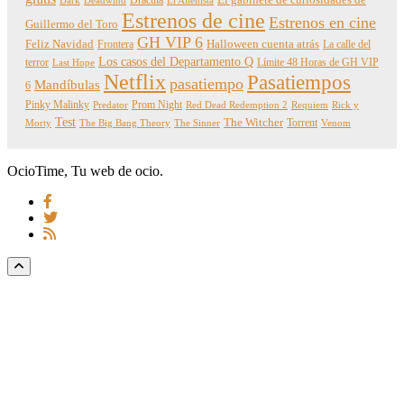
Dark
Deadwind
El Alienista
Estrenos de cine
Estrenos en cine
Guillermo del Toro
GH VIP 6
Feliz Navidad
Frontera
Halloween cuenta atrás
La calle del
Los casos del Departamento Q
terror
Límite 48 Horas de GH VIP
Last Hope
Netflix
Pasatiempos
pasatiempo
Mandíbulas
6
Pinky Malinky
Prom Night
Predator
Red Dead Redemption 2
Requiem
Rick y
Test
The Witcher
Torrent
Morty
The Big Bang Theory
The Sinner
Venom
OcioTime, Tu web de ocio.