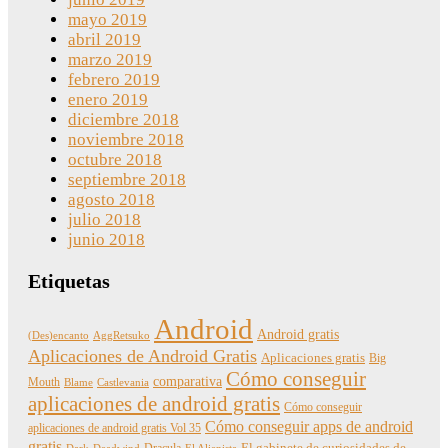
mayo 2019
abril 2019
marzo 2019
febrero 2019
enero 2019
diciembre 2018
noviembre 2018
octubre 2018
septiembre 2018
agosto 2018
julio 2018
junio 2018
Etiquetas
Android
Android gratis
(Des)encanto
AggRetsuko
Aplicaciones de Android Gratis
Aplicaciones gratis
Big
Cómo conseguir
comparativa
Mouth
Blame
Castlevania
aplicaciones de android gratis
Cómo conseguir
Cómo conseguir apps de android
aplicaciones de android gratis Vol 35
gratis
Dracula
El gabinete de curiosidades de