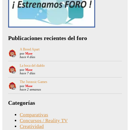
Publicaciones recientes del foro
A Breed Apart
por
Mase
hace 4 días
La boca del diablo
por
Mase
hace 7 días
The Jurassic Games
por
Mase
hace 2 semanas
Categorías
Comparativas
Concursos / Reality TV
Creatividad