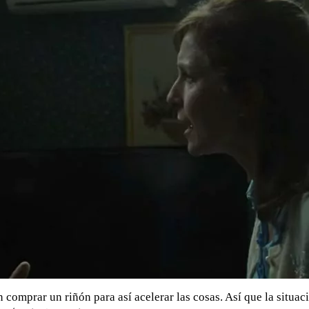
omprar un riñón para así acelerar las cosas. Así que la situació