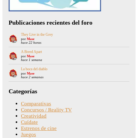
Publicaciones recientes del foro
They Live in the Grey
por
Mase
hace 22 horas
A Breed Apart
por
Mase
hace 1 semana
La boca del diablo
por
Mase
hace 2 semanas
Categorías
Comparativas
Concursos / Reality TV
Creatividad
Cuídate
Estrenos de cine
Juegos