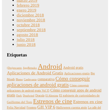
marzo 2019
febrero 2019
enero 2019
diciembre 2018
noviembre 2018
octubre 2018
septiembre 2018
agosto 2018
julio 2018
junio 2018
Etiquetas
Android
Android gratis
(Des)encanto
AggRetsuko
Aplicaciones de Android Gratis
Aplicaciones gratis
Big
Cómo conseguir
comparativa
Mouth
Blame
Castlevania
aplicaciones de android gratis
Cómo conseguir
Cómo conseguir apps de android
aplicaciones de android gratis Vol 35
gratis
Dracula
El gabinete de curiosidades de
Dark
Deadwind
El Alienista
Estrenos de cine
Estrenos en cine
Guillermo del Toro
GH VIP 6
Feliz Navidad
Frontera
Halloween cuenta atrás
La calle del