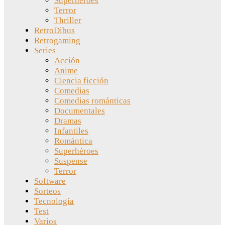
Superhéroes
Terror
Thriller
RetroDibus
Retrogaming
Series
Acción
Anime
Ciencia ficción
Comedias
Comedias románticas
Documentales
Dramas
Infantiles
Romántica
Superhéroes
Suspense
Terror
Software
Sorteos
Tecnología
Test
Varios