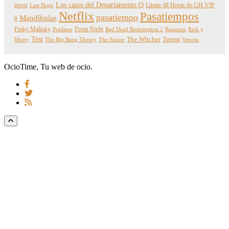
Los casos del Departamento Q
terror
Límite 48 Horas de GH VIP
Last Hope
Netflix
Pasatiempos
pasatiempo
Mandíbulas
6
Pinky Malinky
Prom Night
Predator
Red Dead Redemption 2
Requiem
Rick y
Test
The Witcher
Torrent
Morty
The Big Bang Theory
The Sinner
Venom
OcioTime, Tu web de ocio.