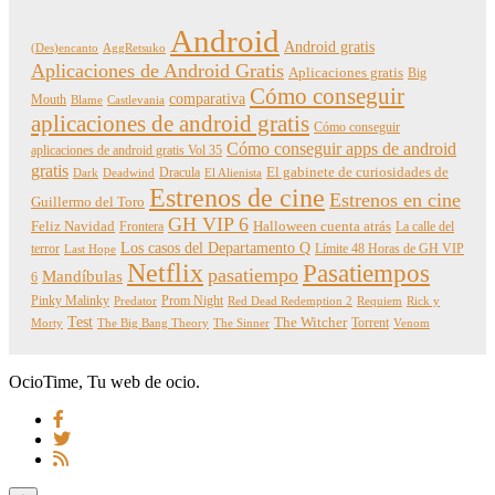
Android
Android gratis
(Des)encanto
AggRetsuko
Aplicaciones de Android Gratis
Aplicaciones gratis
Big
Cómo conseguir
comparativa
Mouth
Blame
Castlevania
aplicaciones de android gratis
Cómo conseguir
Cómo conseguir apps de android
aplicaciones de android gratis Vol 35
gratis
Dracula
El gabinete de curiosidades de
Dark
Deadwind
El Alienista
Estrenos de cine
Estrenos en cine
Guillermo del Toro
GH VIP 6
Feliz Navidad
Frontera
Halloween cuenta atrás
La calle del
Los casos del Departamento Q
terror
Límite 48 Horas de GH VIP
Last Hope
Netflix
Pasatiempos
pasatiempo
Mandíbulas
6
Pinky Malinky
Prom Night
Predator
Red Dead Redemption 2
Requiem
Rick y
Test
The Witcher
Torrent
Morty
The Big Bang Theory
The Sinner
Venom
OcioTime, Tu web de ocio.