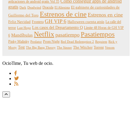
Cómo conseguir apps de android
aplicaciones de android gratis Vol 35
gratis
Dracula
El gabinete de curiosidades de
Dark
Deadwind
El Alienista
Estrenos de cine
Estrenos en cine
Guillermo del Toro
GH VIP 6
Feliz Navidad
Frontera
Halloween cuenta atrás
La calle del
Los casos del Departamento Q
terror
Límite 48 Horas de GH VIP
Last Hope
Netflix
Pasatiempos
pasatiempo
Mandíbulas
6
Pinky Malinky
Prom Night
Predator
Red Dead Redemption 2
Requiem
Rick y
Test
The Witcher
Torrent
Morty
The Big Bang Theory
The Sinner
Venom
OcioTime, Tu web de ocio.