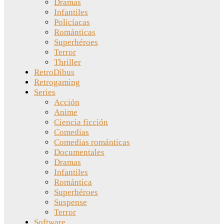
Dramas
Infantiles
Policíacas
Románticas
Superhéroes
Terror
Thriller
RetroDibus
Retrogaming
Series
Acción
Anime
Ciencia ficción
Comedias
Comedias románticas
Documentales
Dramas
Infantiles
Romántica
Superhéroes
Suspense
Terror
Software