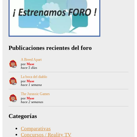
Publicaciones recientes del foro
A Breed Apart
por
Mase
hace 5 días
La boca del diablo
por
Mase
hace 1 semana
The Jurassic Games
por
Mase
hace 2 semanas
Categorías
Comparativas
Concursos / Reality TV