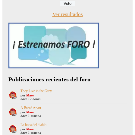
Ver resultados
Publicaciones recientes del foro
They Live in the Grey
por
Mase
hace 12 horas
A Breed Apart
por
Mase
hace 1 semana
La boca del diablo
por
Mase
hace 1 semana