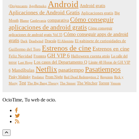
Android
Android gratis
(Des)encanto
AggRetsuko
Aplicaciones de Android Gratis
Aplicaciones gratis
Big
Cómo conseguir
comparativa
Mouth
Blame
Castlevania
aplicaciones de android gratis
Cómo conseguir
Cómo conseguir apps de android
aplicaciones de android gratis Vol 35
gratis
Dracula
El gabinete de curiosidades de
Dark
Deadwind
El Alienista
Estrenos de cine
Estrenos en cine
Guillermo del Toro
GH VIP 6
Feliz Navidad
Frontera
Halloween cuenta atrás
La calle del
Los casos del Departamento Q
terror
Límite 48 Horas de GH VIP
Last Hope
Netflix
Pasatiempos
pasatiempo
Mandíbulas
6
Pinky Malinky
Prom Night
Predator
Red Dead Redemption 2
Requiem
Rick y
Test
The Witcher
Torrent
Morty
The Big Bang Theory
The Sinner
Venom
OcioTime, Tu web de ocio.