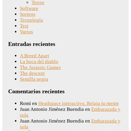
Terror
Software
Sorteos
Tecnología
Test
Varios
Entradas recientes
A Breed Apart
La boca del diablo
The Jurassic Games
The descent
Semilla negra
Comentarios recientes
Romi
en
Headspace interactivo. Relaja tu mente
Juan Antonio Jiménez Buendia
en
Embarazada y
sola
Juan Antonio Jiménez Buendia
en
Embarazada y
sola