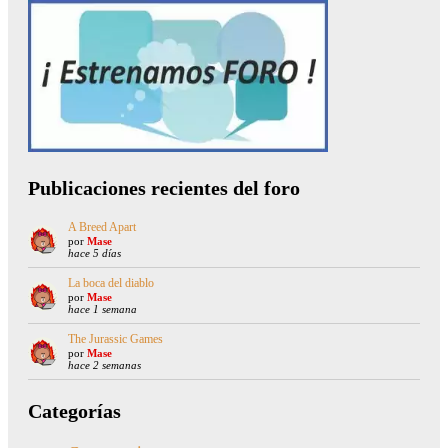
Publicaciones recientes del foro
A Breed Apart
por
Mase
hace 5 días
La boca del diablo
por
Mase
hace 1 semana
The Jurassic Games
por
Mase
hace 2 semanas
Categorías