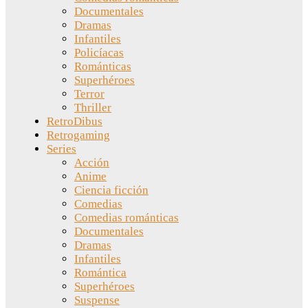
Documentales
Dramas
Infantiles
Policíacas
Románticas
Superhéroes
Terror
Thriller
RetroDibus
Retrogaming
Series
Acción
Anime
Ciencia ficción
Comedias
Comedias románticas
Documentales
Dramas
Infantiles
Romántica
Superhéroes
Suspense