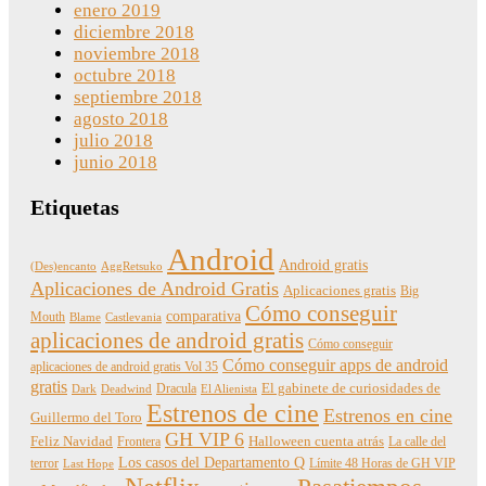
enero 2019
diciembre 2018
noviembre 2018
octubre 2018
septiembre 2018
agosto 2018
julio 2018
junio 2018
Etiquetas
Android
Android gratis
(Des)encanto
AggRetsuko
Aplicaciones de Android Gratis
Aplicaciones gratis
Big
Cómo conseguir
comparativa
Mouth
Blame
Castlevania
aplicaciones de android gratis
Cómo conseguir
Cómo conseguir apps de android
aplicaciones de android gratis Vol 35
gratis
Dracula
El gabinete de curiosidades de
Dark
Deadwind
El Alienista
Estrenos de cine
Estrenos en cine
Guillermo del Toro
GH VIP 6
Feliz Navidad
Frontera
Halloween cuenta atrás
La calle del
Los casos del Departamento Q
terror
Límite 48 Horas de GH VIP
Last Hope