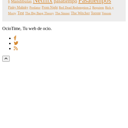
Netflix
Pasatiempos
pasatiempo
Mandíbulas
6
Pinky Malinky
Prom Night
Predator
Red Dead Redemption 2
Requiem
Rick y
Test
The Witcher
Torrent
Morty
The Big Bang Theory
The Sinner
Venom
OcioTime, Tu web de ocio.