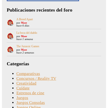
Publicaciones recientes del foro
A Breed Apart
por
Mase
hace 6 días
La boca del diablo
por
Mase
hace 1 semana
The Jurassic Games
por
Mase
hace 2 semanas
Categorías
Comparativas
Concursos / Reality TV
Creatividad
Cuídate
Estrenos de cine
Juegos
Juegos Consolas
Juegos Online