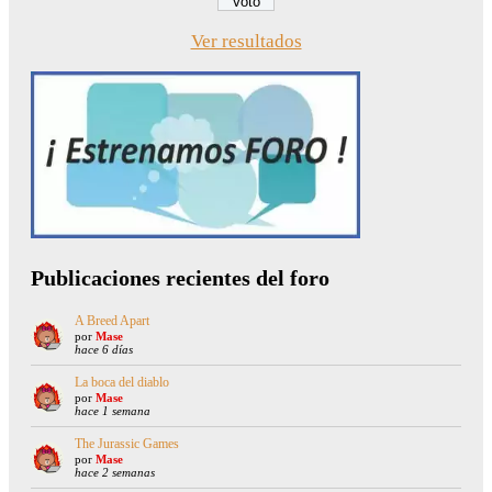
Ver resultados
Publicaciones recientes del foro
A Breed Apart
por
Mase
hace 6 días
La boca del diablo
por
Mase
hace 1 semana
The Jurassic Games
por
Mase
hace 2 semanas