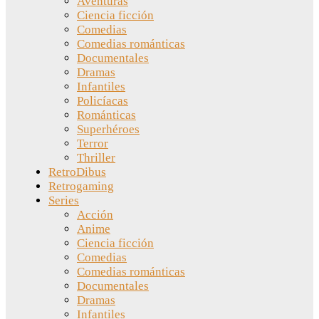
Aventuras
Ciencia ficción
Comedias
Comedias románticas
Documentales
Dramas
Infantiles
Policíacas
Románticas
Superhéroes
Terror
Thriller
RetroDibus
Retrogaming
Series
Acción
Anime
Ciencia ficción
Comedias
Comedias románticas
Documentales
Dramas
Infantiles