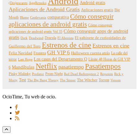
Android
Android gratis
(Des)encanto
AggRetsuko
Aplicaciones de Android Gratis
Aplicaciones gratis
Big
Cómo conseguir
comparativa
Mouth
Blame
Castlevania
aplicaciones de android gratis
Cómo conseguir
Cómo conseguir apps de android
aplicaciones de android gratis Vol 35
gratis
Dracula
El gabinete de curiosidades de
Dark
Deadwind
El Alienista
Estrenos de cine
Estrenos en cine
Guillermo del Toro
GH VIP 6
Feliz Navidad
Frontera
Halloween cuenta atrás
La calle del
Los casos del Departamento Q
terror
Límite 48 Horas de GH VIP
Last Hope
Netflix
Pasatiempos
pasatiempo
Mandíbulas
6
Pinky Malinky
Prom Night
Predator
Red Dead Redemption 2
Requiem
Rick y
Test
The Witcher
Torrent
Morty
The Big Bang Theory
The Sinner
Venom
OcioTime, Tu web de ocio.