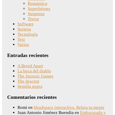
Romántica
Superhéroes
Suspense
Terror
Software
Sorteos
Tecnología
Test
Varios
Entradas recientes
A Breed Apart
La boca del diablo
The Jurassic Games
The descent
Semilla negra
Comentarios recientes
Romi
en
Headspace interactivo. Relaja tu mente
Juan Antonio Jiménez Buendia
en
Embarazada y