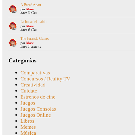
A Breed Apart
por
Mase
hace 3 días
La boca del diablo
por
Mase
hace 6 días
The Jurassic Games
por
Mase
hace 1 semana
Categorías
Comparativas
Concursos / Reality TV
Creatividad
Cuídate
Estrenos de cine
Juegos
Juegos Consolas
Juegos Online
Libros
Memes
Música