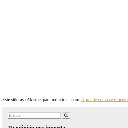
Este sitio usa Akismet para reducir el spam.
Aprende cómo se procesan
Search
Buscar
for:
Tu opinión nos importa