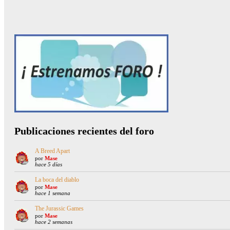
Publicaciones recientes del foro
A Breed Apart
por
Mase
hace 5 días
La boca del diablo
por
Mase
hace 1 semana
The Jurassic Games
por
Mase
hace 2 semanas