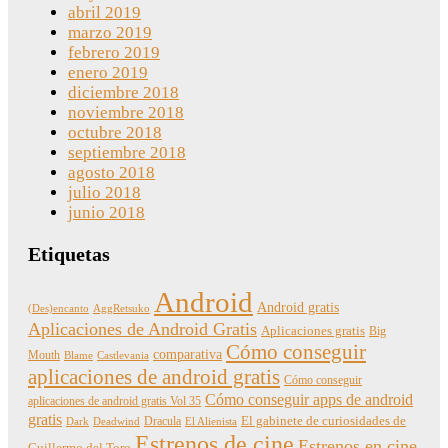
abril 2019
marzo 2019
febrero 2019
enero 2019
diciembre 2018
noviembre 2018
octubre 2018
septiembre 2018
agosto 2018
julio 2018
junio 2018
Etiquetas
Android
Android gratis
(Des)encanto
AggRetsuko
Aplicaciones de Android Gratis
Aplicaciones gratis
Big
Cómo conseguir
comparativa
Mouth
Blame
Castlevania
aplicaciones de android gratis
Cómo conseguir
Cómo conseguir apps de android
aplicaciones de android gratis Vol 35
gratis
Dracula
El gabinete de curiosidades de
Dark
Deadwind
El Alienista
Estrenos de cine
Estrenos en cine