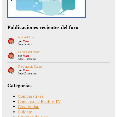
Publicaciones recientes del foro
A Breed Apart
por
Mase
hace 5 días
La boca del diablo
por
Mase
hace 1 semana
The Jurassic Games
por
Mase
hace 2 semanas
Categorías
Comparativas
Concursos / Reality TV
Creatividad
Cuídate