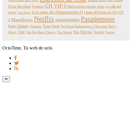
Guillermo del Toro
GH VIP 6
Feliz Navidad
Frontera
Halloween cuenta atrás
La calle del
Los casos del Departamento Q
terror
Límite 48 Horas de GH VIP
Last Hope
Netflix
Pasatiempos
pasatiempo
Mandíbulas
6
Pinky Malinky
Prom Night
Predator
Red Dead Redemption 2
Requiem
Rick y
Test
The Witcher
Torrent
Morty
The Big Bang Theory
The Sinner
Venom
OcioTime, Tu web de ocio.