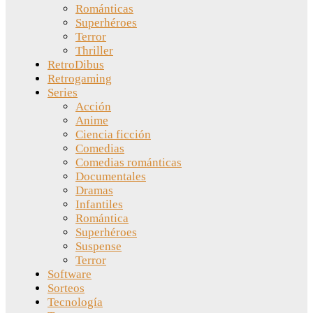
Románticas
Superhéroes
Terror
Thriller
RetroDibus
Retrogaming
Series
Acción
Anime
Ciencia ficción
Comedias
Comedias románticas
Documentales
Dramas
Infantiles
Romántica
Superhéroes
Suspense
Terror
Software
Sorteos
Tecnología