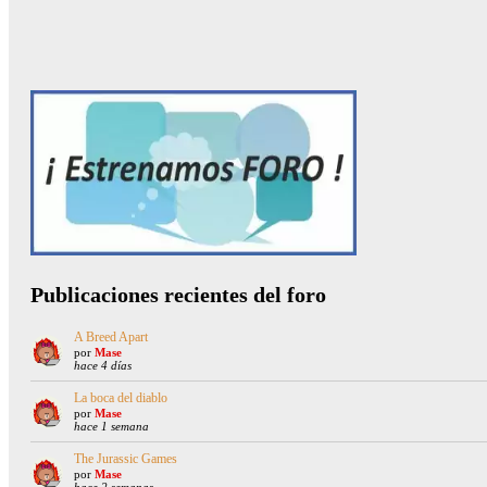
Publicaciones recientes del foro
A Breed Apart
por
Mase
hace 4 días
La boca del diablo
por
Mase
hace 1 semana
The Jurassic Games
por
Mase