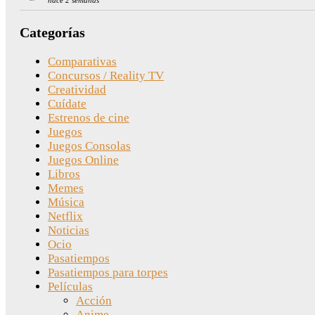
hace 2 semanas
Categorías
Comparativas
Concursos / Reality TV
Creatividad
Cuídate
Estrenos de cine
Juegos
Juegos Consolas
Juegos Online
Libros
Memes
Música
Netflix
Noticias
Ocio
Pasatiempos
Pasatiempos para torpes
Películas
Acción
Anime