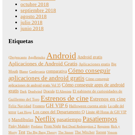
octubre 2018
septiembre 2018
agosto 2018
julio 2018
junio 2018
Etiquetas
Android
Android gratis
(Des)encanto
AggRetsuko
Aplicaciones de Android Gratis
Aplicaciones gratis
Big
Cómo conseguir
comparativa
Mouth
Blame
Castlevania
aplicaciones de android gratis
Cómo conseguir
Cómo conseguir apps de android
aplicaciones de android gratis Vol 35
gratis
Dracula
El gabinete de curiosidades de
Dark
Deadwind
El Alienista
Estrenos de cine
Estrenos en cine
Guillermo del Toro
GH VIP 6
Feliz Navidad
Frontera
Halloween cuenta atrás
La calle del
Los casos del Departamento Q
terror
Límite 48 Horas de GH VIP
Last Hope
Netflix
Pasatiempos
pasatiempo
Mandíbulas
6
Pinky Malinky
Prom Night
Predator
Red Dead Redemption 2
Requiem
Rick y
Test
The Witcher
Torrent
Morty
The Big Bang Theory
The Sinner
Venom