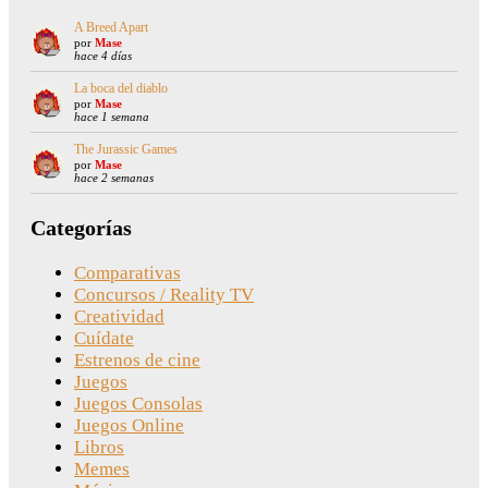
A Breed Apart
por
Mase
hace 4 días
La boca del diablo
por
Mase
hace 1 semana
The Jurassic Games
por
Mase
hace 2 semanas
Categorías
Comparativas
Concursos / Reality TV
Creatividad
Cuídate
Estrenos de cine
Juegos
Juegos Consolas
Juegos Online
Libros
Memes