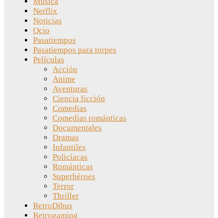
Música
Netflix
Noticias
Ocio
Pasatiempos
Pasatiempos para torpes
Películas
Acción
Anime
Aventuras
Ciencia ficción
Comedias
Comedias románticas
Documentales
Dramas
Infantiles
Policíacas
Románticas
Superhéroes
Terror
Thriller
RetroDibus
Retrogaming